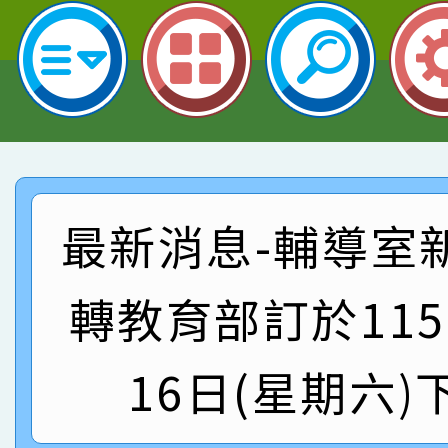
名 指導老師王老師、陳
園市英語競賽國小朗讀
賀！本校參加桃園市中
指導老師林老師
賽 劉文瑛教師榮獲教
賀！本校參與2026世
臺灣台語-第二名
市賽榮獲科學小創客佳
賀！本校參加桃園市中
創客第三名。
賽 洪綺君教師榮獲社會
賀！本校阿巴斯O蜜、
最新消息-輔導室
名
倩參加桃園市科展 國小
賀！本校四年二班張O
轉教育部訂於115
名 指導老師王老師、陳
園市英語競賽國小朗讀
賀！本校參加桃園市中
指導老師林老師
16日(星期六)
賽 劉文瑛教師榮獲教
賀！本校參與2026世
臺灣台語-第二名
市賽榮獲科學小創客佳