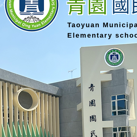
青園
國
Taoyuan Municip
Elementary scho