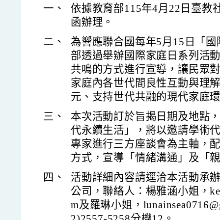
一、
依據教育部115年4月22日臺教社(
函辦理。
二、
為響應聯合國每年5月15日「
部透過舉辦國際家庭日系列活
共鳴的方式進行宣導，讓民眾
家庭內各世代間良性互動與理
元、支持世代共融的現代家庭
三、
本次活動訂於旨揭日期及地點，
代永續生活」，將以邀請學術
專家進行三方座談會為主軸，
方式，宣導「情緒溝通」及「
四、
活動詳細內容請逕洽本活動承辦
公司，聯絡人：楊雅涵小姐，kerse.y
m及羅琳小姐，lunainsea0716@
2)2557-5258分機12。