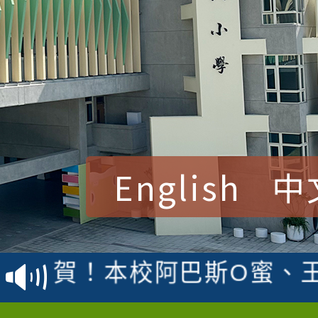
English
中
賀！本校參加桃園市中
賽 洪綺君教師榮獲社會
賀！本校阿巴斯O蜜、
名
倩參加桃園市科展 國小
賀！本校四年二班張O