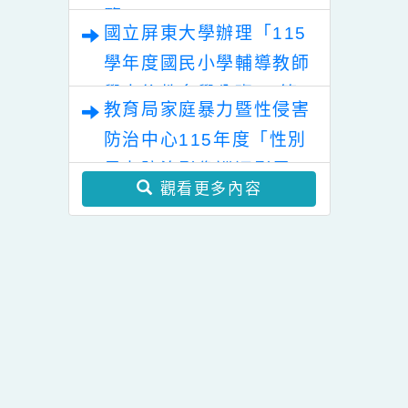
融合教育徵件計畫
「幸符製造所：與同志青
少年一起長大」互動式展
覽
國立屏東大學辦理「115
學年度國民小學輔導教師
學士後教育學分班」(第
教育局家庭暴力暨性侵害
二階段招生)
防治中心115年度「性別
暴力防治影像巡迴影展」
觀看更多內容