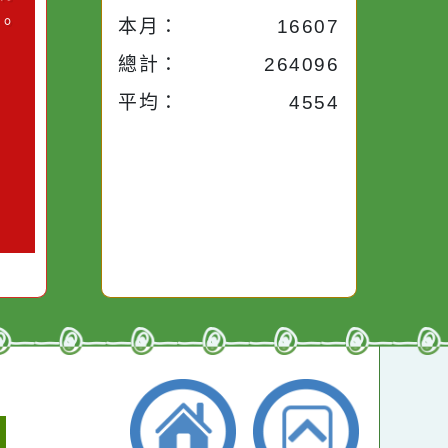
今天：
777
小語
昨天：
1954
子。你對
本週：
14750
你笑；你
對你哭。
本月：
16607
總計：
264096
平均：
4554