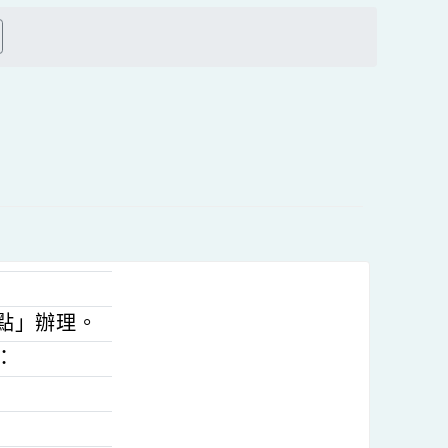
上
方
搜尋
區
塊
知
作業要點」辦理。
式如下：