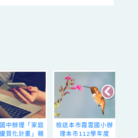
黃琳棋股長電子信
內容