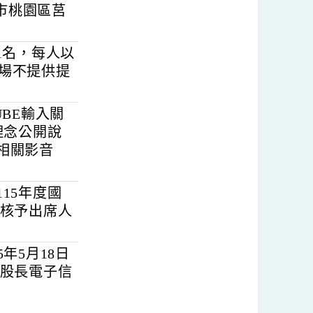
（桃園市桃園區莒
長計11名，每人以
），現場不提供提
UTUBE輸入關
長辦學理念公開說
步上傳相關影音
本市115年度國
請貴校核予出席人
115年5月18日