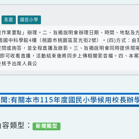
壢區
青園
國民小學
選作業要點」辦理。二、旨揭說明會辦理日期、時間、地點及
市立桃園國中科學館4樓（桃園市桃園區莒光街2號）。(四)方
供提問或詢答，並全程直播及錄影。三、旨揭說明會同時提
明會」即可收看直播，活動結束後將同步上傳相關影音檔。四
貴校核予出席人員公
室新聞:有關本市115年度國民小學候用
/ 內容類型：
新聞類型