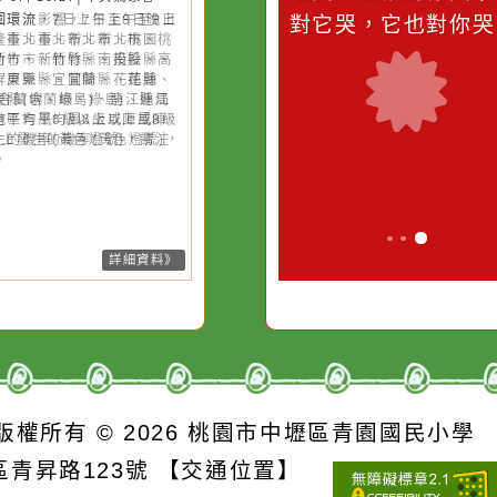
桃園市
作者：網路小語
作者：網路
強風
滴污
在實現理想的路途中，
生活是一面鏡
污水
必須排除一切干擾，特
它笑，它就對
26-08-07, 10:27│中央氣象署
風外圍環流影響，7日上午至8日
的存
別是要看清那些美麗的
對它哭，它也
上基隆市、臺北市、新北市、桃
誘惑。
市、新竹市、新竹縣、南投縣、
雄市、屏東縣、宜蘭縣、花蓮
、臺東縣(含蘭嶼、綠島)、連江
局部地區有平均風6級以上或陣
8級以上發生的機率(黃色燈號)，
注意。
詳細資料》