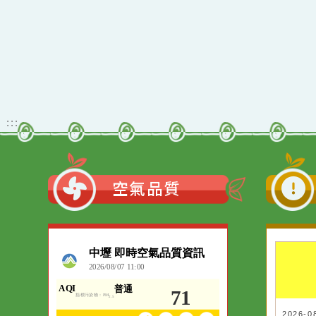
佈景版本：
neil_
適用瀏覽器：Edge、G
Xoops版本：
205
Xoops
網站設計
：
Xoops網站設計
:::
空氣品質