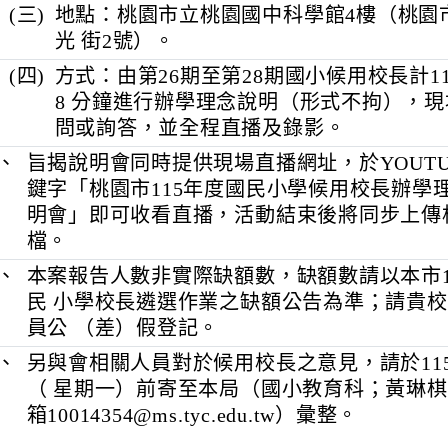
(二)
時間：上午8時50分。
(三)
地點：桃園市立桃園國中科學館4樓
光 街2號）。
(四)
方式：由第26期至第28期國小候用校
8 分鐘進行辦學理念說明（形式不拘
問或詢答，並全程直播及錄影。
三、
旨揭說明會同時提供現場直播網址，於YO
鍵字「桃園市115年度國民小學候用校
明會」即可收看直播，活動結束後將同
檔。
四、
本案報告人數非實際缺額數，缺額數請以
民 小學校長遴選作業之缺額公告為準；
員公 （差）假登記。
五、
另與會相關人員對於候用校長之意見，請於