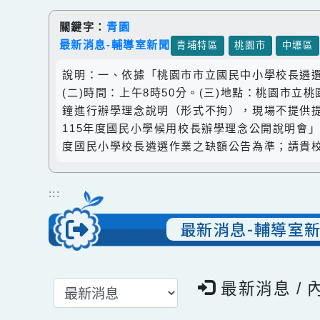
跳到主要內容
網站導覽
關鍵字：
青園
最新消息-輔導室新聞
青埔特區
桃園市
中
說明：一、依據「桃園市市立國民中小學校長遴
(二)時間：上午8時50分。(三)地點：桃園
鐘進行辦學理念說明（形式不拘），現場不提
115年度國民小學候用校長辦學理念公開說
度國民小學校長遴選作業之缺額公告為準；請
:::
最新消息-輔導
選擇後頁面內容會更新
最新消息 