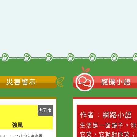
qyes_2024
oogle、Firefox、Vivaldi、Opera
支援
11
網站語系：zh-TW
Neil網站設計工坊
者：
徐嘉裕 Neil hsu
災害警示
隨機