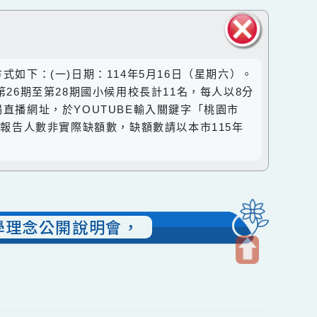
關閉區
方式如下：(一)日期：114年5月16日（星期六）。
塊
式：由第26期至第28期國小候用校長計11名，每人以8分
供現場直播網址，於YOUTUBE輸入關鍵字「桃園市
、本案報告人數非實際缺額數，缺額數請以本市115年
校長辦學理念公開說明會，
開
啟