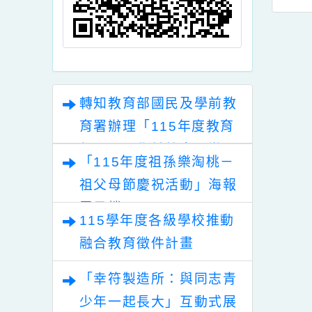
本府家庭暴力暨
檢送家庭教育中心
檢
害防治中心訂於
「小桃家11月課程資
2年5月至10月辦
訊」、「兒童權利齊
112年度性侵害
步走親子共學樂」及
壢
防治法第19條專
「與孩子的青春同行
人士培訓課程－
系列課程」海報各1
、進階課程」一
份，惠請貴機關(學
轉知教育部國民及學前教
詳如說明，請查
校)運用多元管道加強
育署辦理「115年度教育
照。
宣導。
部國民及學前教育署辦理
「115年度祖孫樂淘桃－
性別平等教育建置課程與
祖父母節慶祝活動」海報
教學人才庫實施計畫」
電子檔
115學年度各級學校推動