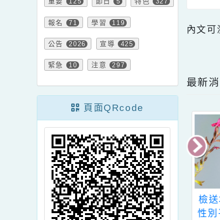
教學
文章
資訊
744
7
750
重要
節日
特色
125
5
327
報名
學習
71
119
內文
公告
宣導
2026
425
點擊
緊急
注意
10
297
最
頁面QRcode