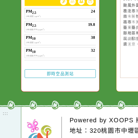
作者：網路小語
一杯清水因滴入一
水而變污濁，一杯
20
颱
卻不會因一滴清水
晚
在而變清澈。
園
高
縣
縣
風
請
即時空品測站