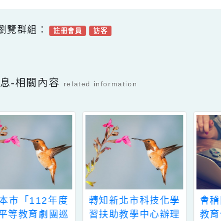
（ 星期一）前寄至本局（國小教育科；
箱10014354@ms.tyc.edu.tw）彙整。
可瀏覽群組：
註冊會員
訪客
Facebook分享及讚按鈕，會開啟新視窗輸入
新消息-相關內容
related information