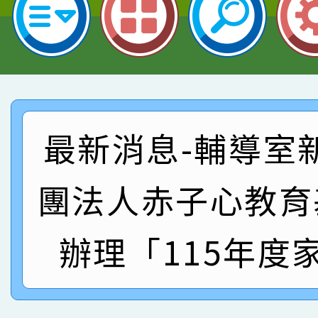
指導老師林老師
賽 劉文瑛教師榮獲教
賀！本校參與2026世
臺灣台語-第二名
市賽榮獲科學小創客佳
賀！本校參加桃園市中
創客第三名。
賽 洪綺君教師榮獲社會
賀！本校阿巴斯O蜜、
名
倩參加桃園市科展 國小
最新消息-輔導室
賀！本校四年二班張O
名 指導老師王老師、陳
園市英語競賽國小朗讀
賀！本校參加桃園市中
團法人赤子心教育
指導老師林老師
賽 劉文瑛教師榮獲教
賀！本校參與2026世
辦理「115年度
臺灣台語-第二名
市賽榮獲科學小創客佳
創客第三名。