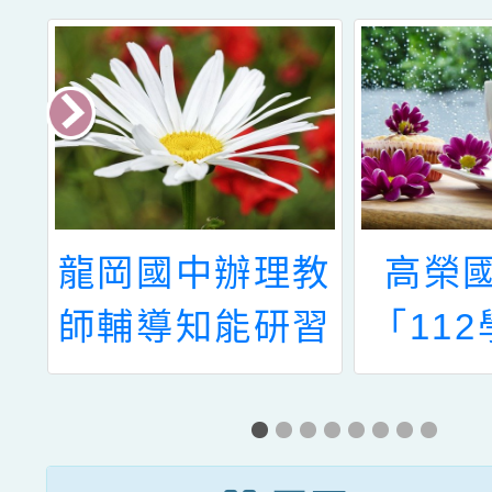
教
高榮國小辦理
有關本
習
「112學年度教
年度教
壓
育優先區親職教
導支持
活
育講座」一案，
增合作
一
敬請協助公告並