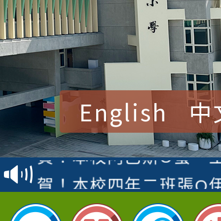
English
中
賀！本校參加桃園市中
賽 洪綺君教師榮獲社會
賀！本校阿巴斯O蜜、
名
倩參加桃園市科展 國小
賀！本校四年二班張O
名 指導老師王老師、陳
園市英語競賽國小朗讀
賀！本校參加桃園市中