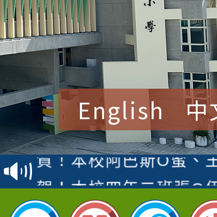
English
中
賀！本校參加桃園市中
賽 洪綺君教師榮獲社會
賀！本校阿巴斯O蜜、
名
倩參加桃園市科展 國小
賀！本校四年二班張O
名 指導老師王老師、陳
園市英語競賽國小朗讀
賀！本校參加桃園市中