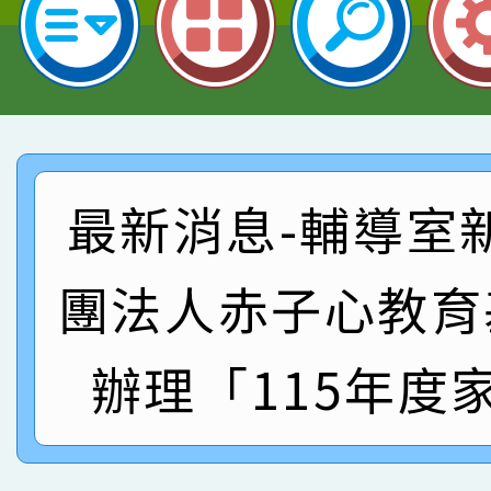
指導老師林老師
賽 劉文瑛教師榮獲教
賀！本校參與2026世
臺灣台語-第二名
市賽榮獲科學小創客佳
賀！本校參加桃園市中
創客第三名。
賽 洪綺君教師榮獲社會
賀！本校阿巴斯O蜜、
最新消息-輔導室
名
倩參加桃園市科展 國小
賀！本校四年二班張O
名 指導老師王老師、陳
園市英語競賽國小朗讀
團法人赤子心教育
賀！本校參加桃園市中
指導老師林老師
賽 劉文瑛教師榮獲教
賀！本校參與2026世
辦理「115年度
臺灣台語-第二名
市賽榮獲科學小創客佳
創客第三名。