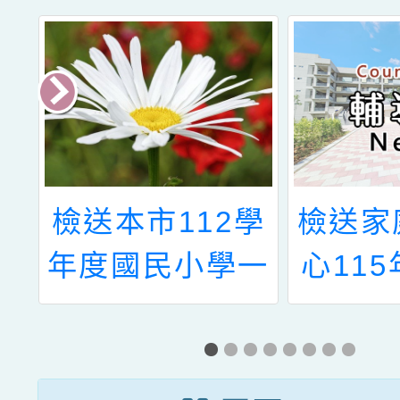
特
檢送本市112學
檢送家
-
年度國民小學一
心11
第
般智能暨創造能
樂淘桃
育
力資賦優異 學
片徵件
生鑑定簡章各1
報