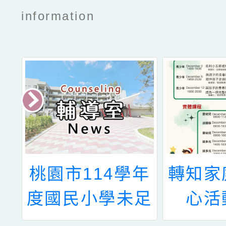
information
園
桃園市114學年
轉知家
生
度國民小學未足
心活
題
齡資賦優異兒童