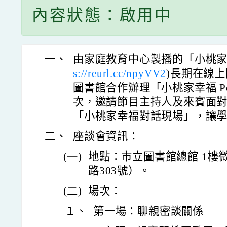
內容狀態：啟用中
一、
由家庭教育中心製播的「小桃家幸福
s://reurl.cc/npyVV2
)長期在線
圖書館合作辦理「小桃家幸福 Po
次，邀請節目主持人及來賓面
「小桃家幸福對話現場」，讓
二、
座談會資訊：
(一)
地點：市立圖書館總館 1樓
路303號）。
(二)
場次：
１、
第一場：聊親密談關係