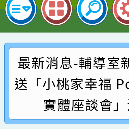
指導老師林老師
賽 劉文瑛教師榮獲教
賀！本校參與2026世
臺灣台語-第二名
市賽榮獲科學小創客佳
賀！本校參加桃園市中
創客第三名。
賽 洪綺君教師榮獲社會
賀！本校阿巴斯O蜜、
最新消息-輔導室
名
倩參加桃園市科展 國小
賀！本校四年二班張O
送「小桃家幸福 Pod
名 指導老師王老師、陳
園市英語競賽國小朗讀
賀！本校參加桃園市中
指導老師林老師
賽 劉文瑛教師榮獲教
賀！本校參與2026世
實體座談會」
臺灣台語-第二名
市賽榮獲科學小創客佳