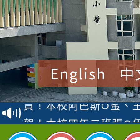
English
中
賀！本校參加桃園市中
賽 洪綺君教師榮獲社會
賀！本校阿巴斯O蜜、
名
倩參加桃園市科展 國小
賀！本校四年二班張O
名 指導老師王老師、陳
園市英語競賽國小朗讀
賀！本校參加桃園市中