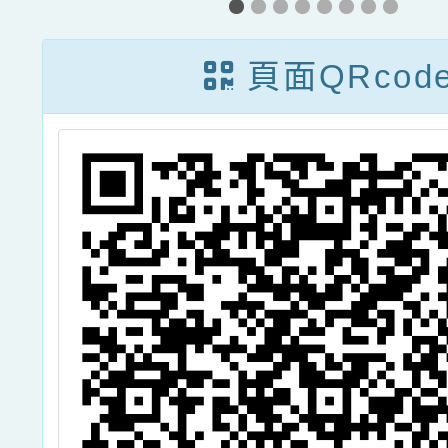
座
別暴力防治影像
府自11
路
巡迴影展」
日起參
頁面QRcod
教
務榮譽
店優惠
宣導簡
請