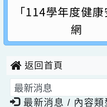
指導老師林老師
賽 劉文瑛教師榮獲教
「114學年度健
賀！本校參與2026世
臺灣台語-第二名
市賽榮獲科學小創客佳
網
創客第三名。
返回首頁
選擇後頁面內容會更
最新消息 / 內容