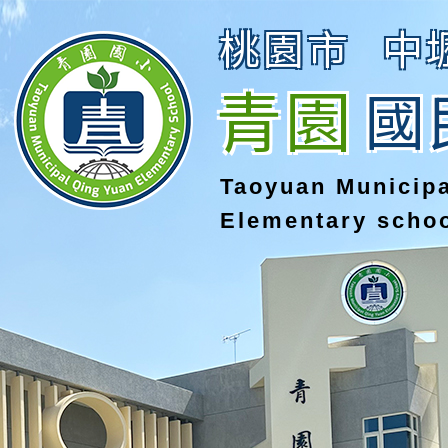
桃園市
中
青園
國
Taoyuan Municip
Elementary scho