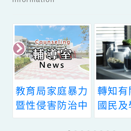
辦
教育局家庭暴力
轉知有
下
暨性侵害防治中
國民及
區
心115年度「性
署函轉