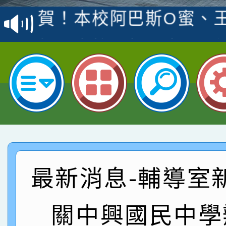
賽 洪綺君教師榮獲社會
賀！本校阿巴斯O蜜、
名
倩參加桃園市科展 國小
賀！本校四年二班張O
名 指導老師王老師、陳
園市英語競賽國小朗讀
賀！本校參加桃園市中
指導老師林老師
賽 劉文瑛教師榮獲教
賀！本校參與2026世
臺灣台語-第二名
市賽榮獲科學小創客佳
賀！本校參加桃園市中
創客第三名。
賽 洪綺君教師榮獲社會
賀！本校阿巴斯O蜜、
最新消息-輔導室
名
倩參加桃園市科展 國小
賀！本校四年二班張O
關中興國民中學
名 指導老師王老師、陳
園市英語競賽國小朗讀
賀！本校參加桃園市中