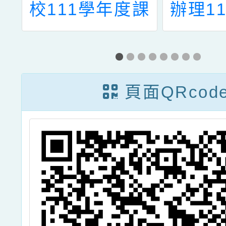
校111學年度課
辦理1
童
後照顧班錄取名
教育優
人
單更新版
教
課
111.08.25
頁面QRcod
，
勵
，