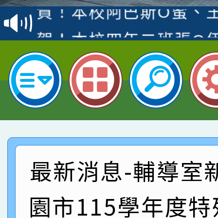
賽 洪綺君教師榮獲社會
賀！本校阿巴斯O蜜、
名
倩參加桃園市科展 國小
賀！本校四年二班張O
名 指導老師王老師、陳
園市英語競賽國小朗讀
賀！本校參加桃園市中
指導老師林老師
賽 劉文瑛教師榮獲教
賀！本校參與2026世
臺灣台語-第二名
市賽榮獲科學小創客佳
賀！本校參加桃園市中
創客第三名。
賽 洪綺君教師榮獲社會
賀！本校阿巴斯O蜜、
最新消息-輔導室
名
倩參加桃園市科展 國小
賀！本校四年二班張O
名 指導老師王老師、陳
園市英語競賽國小朗讀
園市115學年度
賀！本校參加桃園市中