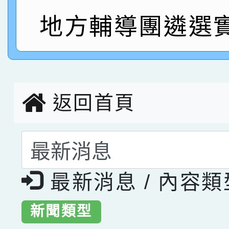
指導老師林老師
賽 劉文瑛教師榮獲教
賀！本校參與2026世
地方輔導團遴選
臺灣台語-第二名
市賽榮獲科學小創客佳
創客第三名。
返回首頁
選擇後頁面內容會更
最新消息 / 內容
新聞類型