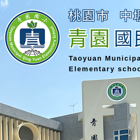
桃園市
中
青園
國
Taoyuan Municip
Elementary scho