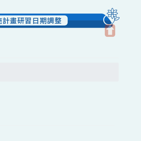
作坊實施計畫研習日期調整
開
啟
上
方
搜尋
區
塊