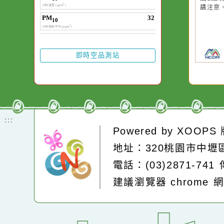
20
颱
晚
園
高
縣
縣
風
請
即時空品測站
:::
Powered by
XOOP