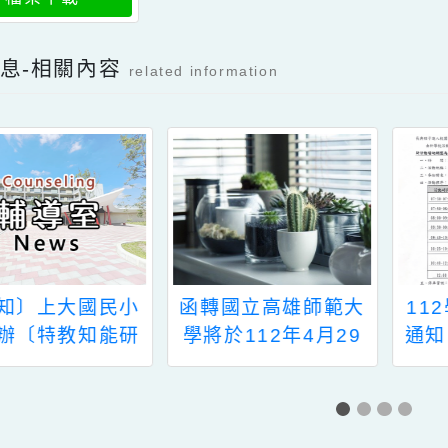
桃園市114學年度國
小資賦優異課程工作
坊實施計畫
檔案下載
新消息-相關內容
related information
知〕上大國民小
函轉國立高雄師範大
1
辦〔特教知能研
學將於112年4月29
通