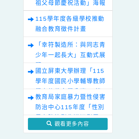
畫之學校年度
教師加註視覺障礙需
習〕
育署辦理「115年度教育
專案」
求或聽力與語言需求
的
部國民及學前教育署辦理
次專長學分班」一
「115年度祖孫樂淘桃－
性別平等教育建置課程與
案，請欲報名之學校
祖父母節慶祝活動」海報
教學人才庫實施計畫」
於111年12月16日前
電子檔
薦送報名名單，請查
115學年度各級學校推動
照。
融合教育徵件計畫
「幸符製造所：與同志青
少年一起長大」互動式展
覽
國立屏東大學辦理「115
學年度國民小學輔導教師
學士後教育學分班」(第
教育局家庭暴力暨性侵害