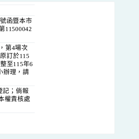
16771號函暨本市
字第11500042
，其中，第4場次
時間原訂於115
因故調整至115年6
東門國小辦理，請
差)假登記；倘報
務學校本權責核處