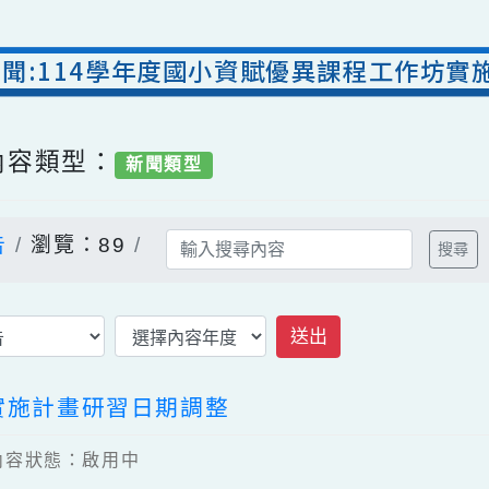
室新聞:114學年度國小資賦優異課程工
/ 內容類型：
新聞類型
公告
瀏覽：89
送出
坊實施計畫研習日期調整
0 / 內容狀態：啟用中