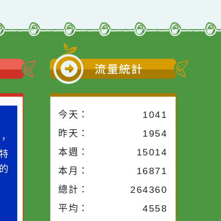
小語
流量統計
今天：
1041
小語
作者：網路小語
昨天：
1954
路途中，
生活是一面鏡子。你對