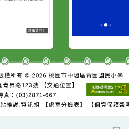
水而變污濁，一杯污水
必須排除一切
26-08-07, 10:27│中央氣象署
風外圍環流影響，7日上午至8日
卻不會因一滴清水的存
別是要看清那
上基隆市、臺北市、新北市、桃
在而變清澈。
誘惑。
市、新竹市、新竹縣、南投縣、
雄市、屏東縣、宜蘭縣、花蓮
、臺東縣(含蘭嶼、綠島)、連江
局部地區有平均風6級以上或陣
8級以上發生的機率(黃色燈號)，
注意。
詳細資料》
S
版權所有 © 2026
桃園市中壢區青園國民