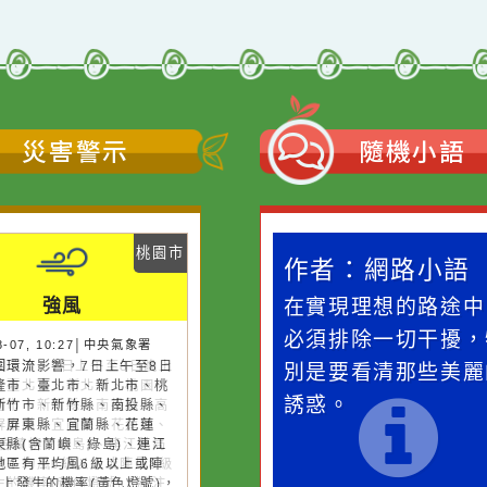
災害警示
隨機
桃園市
作者：網路小語
作者：網路
強風
一杯清水因滴入一滴污
在實現理想的