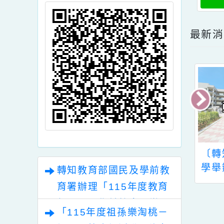
頁面QRcode
最
灣歷史博物館
教育部規劃於112年
〔轉
13年下半年
辦理「特殊教育在職
學舉
轉知教育部國民及學前教