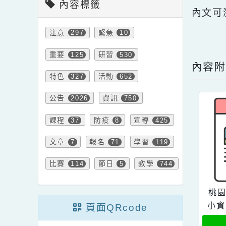
內容標籤
內文
注意
緊急
297
10
點擊
重要
研習
125
530
內
特色
活動
327
652
公告
資訊
2026
750
課程
防疫
宣導
37
8
425
文章
報名
學習
7
71
119
比賽
節日
教學
114
5
744