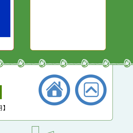
本週：
15014
干擾，特
它笑，它就對你笑；你
些美麗的
對它哭，它也對你哭。
本月：
16871
總計：
264360
平均：
4558
小學