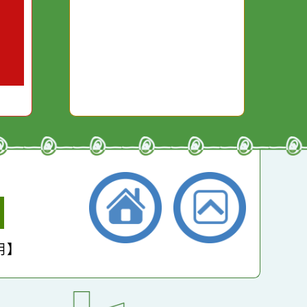
本週：
12946
你笑；你
對你哭。
本月：
14803
總計：
262292
平均：
4602
小學