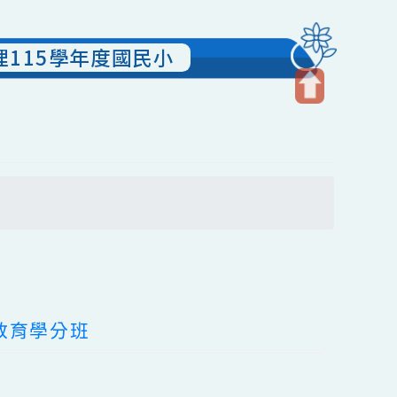
定辦理115學年度國民小
開
啟
上
方
搜尋
區
塊
士後教育學分班