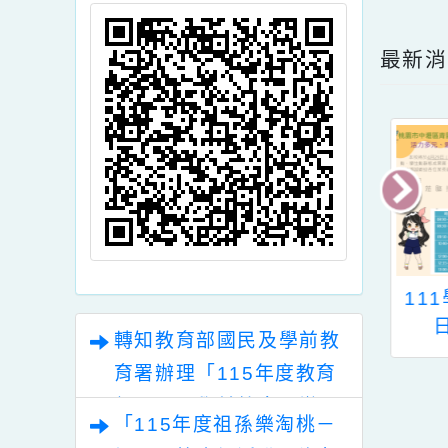
內文
頁面QRcode
點擊
最
4/13發放快篩試
檢送兒童福利聯盟基
1
劑相關訊息
金會「哎喲喂呀兒童
轉知教育部國民及學前教