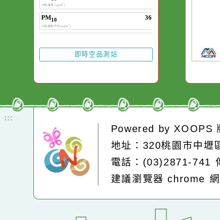
水而變污濁，一杯
20
午
卻不會因一滴清水
時
在而變清澈。
投
區
雷
落
即時空品測站
:::
Powered by
XOOP