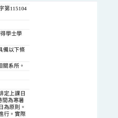
進字第115104
業，取得學士學
規定，具備以下條
諮商相關系所。
，原則排定上課日
止，上課時間為寒暑