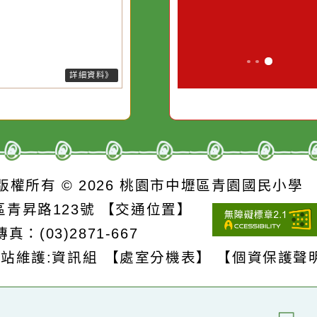
污水
必須排除一切干擾，特
它笑，它就對
26-08-06, 13:35│中央氣象署
後對流雲系發展旺盛，易有短延
的存
別是要看清那些美麗的
對它哭，它也
強降雨，今(6)日苗栗以北、南
誘惑。
、嘉義以南地區及臺中、雲林山
有局部大雨發生的機率，請注意
擊及強陣風，山區請慎防坍方及
石，低窪地區請慎防積水。
詳細資料》
S
版權所有 © 2026
桃園市中壢區青園國民