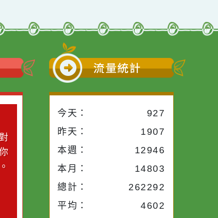
小語
流量統計
今天：
927
小語
昨天：
1907
子。你對