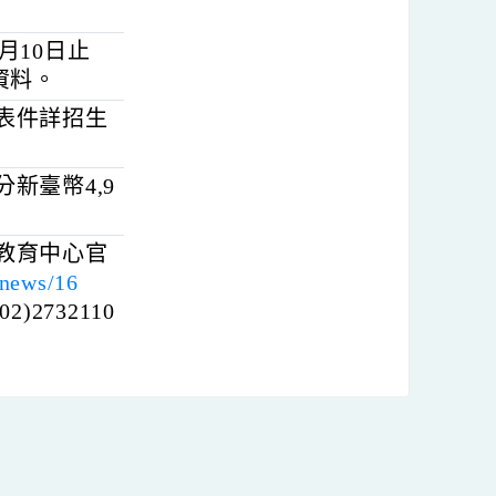
）、假日為原則。
平常日進行。實際
5年7月10日止
及審查資料。
需各項表件詳招生
學分新臺幣4,9
。
學推廣教育中心官
.tw/onenews/16
02)2732110