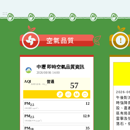
二階段招生)
防治中心115年度「性別
暴力防治影像巡迴影展」
觀看更多內容
:::
空氣品質
作者：網路小語
一杯清水因滴入一