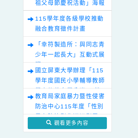
專線」服務方案口播
育署辦理「115年度教育
稿
部國民及學前教育署辦理
「115年度祖孫樂淘桃－
性別平等教育建置課程與
祖父母節慶祝活動」海報
教學人才庫實施計畫」
電子檔
115學年度各級學校推動
融合教育徵件計畫
「幸符製造所：與同志青
少年一起長大」互動式展
覽
國立屏東大學辦理「115
學年度國民小學輔導教師
學士後教育學分班」(第
教育局家庭暴力暨性侵害