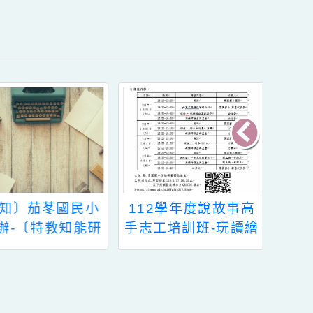
內容
〔轉知〕茄苳國民小
112學年度說故事高
學舉辦-〔特教知能研
手志工培訓班-玩讀繪