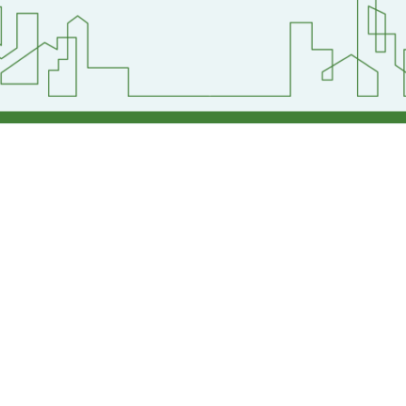
壢區青昇路123號
【交通位置】
1
傳真：(03)2871-667
網站維護:資訊組
【處室分機表】
【個資保