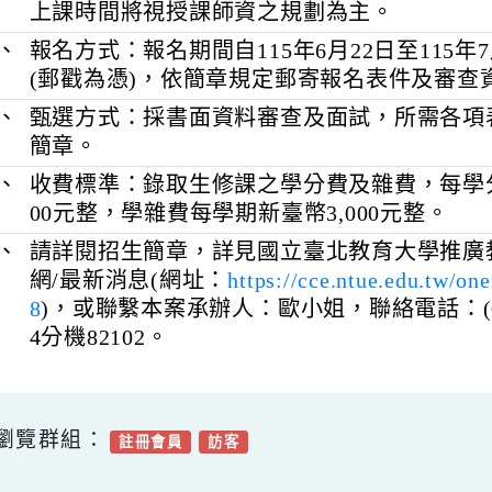
假之平日、假日或學期中之夜間（線上
視課程安排，部分課程需要於學期中的
上課時間將視授課師資之規劃為主。
四、
報名方式：報名期間自115年6月22日至11
(郵戳為憑)，依簡章規定郵寄報名表件
五、
甄選方式：採書面資料審查及面試，所
簡章。
六、
收費標準：錄取生修課之學分費及雜費，每
00元整，學雜費每學期新臺幣3,000元整
七、
請詳閱招生簡章，詳見國立臺北教育大
網/最新消息(網址：
https://cce.ntue.edu
8
)，或聯繫本案承辦人：歐小姐，聯絡電話：(
4分機82102。