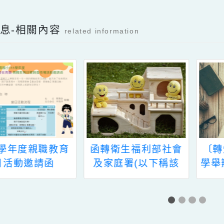
可瀏覽群組：
註冊會員
訪客
Facebook分享及讚按鈕，會開啟新視窗輸入
新消息-相關內容
related information
11學年度親職教育
函轉衛生福利部社會
日活動邀請函
及家庭署(以下稱該