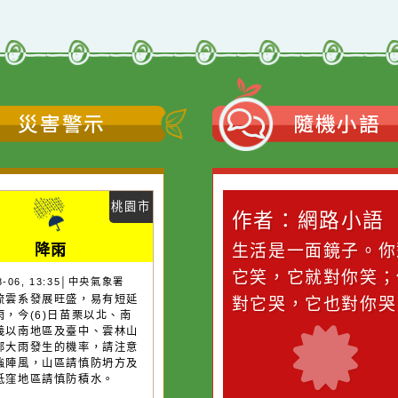
災害警示
隨機
桃園市
作者：網路小語
作者：網路
降雨
滴污
在實現理想的路途中，
生活是一面鏡