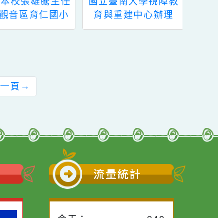
狂賀 本校張雄騰主任
國立臺南大學視障教
榮陞觀音區育仁國小
育與重建中心辦理
校長、游文志主任榮
「112年度聽障專精
陞中壢區自立國小校
學分班聽力與語言需
長
求次專長」一案，請
查照。
前往下一頁
→