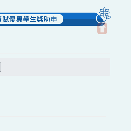
下學校資賦優異學生獎助申
開
啟
上
方
搜尋
區
塊