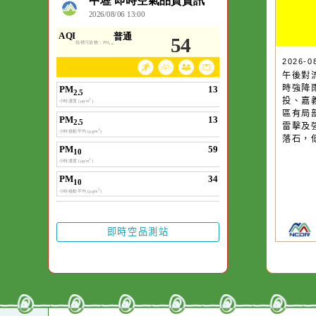
空氣品質
20
午
時
投
區
雷
落