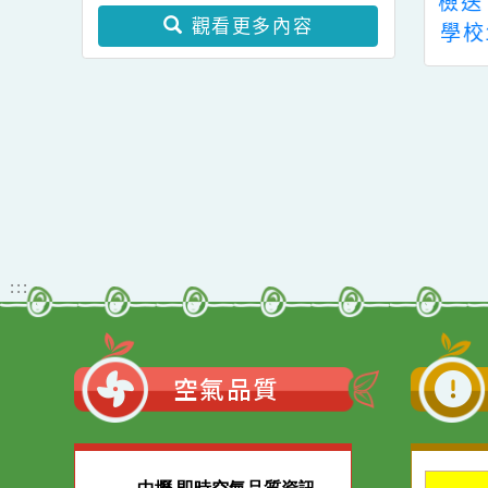
學士後教育學分班」(第
教育局家庭暴力暨性侵害
二階段招生)
防治中心115年度「性別
區田心國民小學
自強國中承辦「桃園
檢
暴力防治影像巡迴影展」
觀看更多內容
桃園市115年度
市112學年度國民中
學
員及家長特教知
學藝術才能美術班鑑
教
習《雙向的情緒
定招生」家長說明會
特
與支持 該放就放
詳如說明
置
情緒合作擂台》
有
知
:::