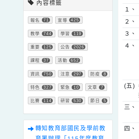
內容標籤
１
報名
宣導
71
425
２
３
教學
學習
744
119
４
重要
公告
125
2026
課程
活動
37
652
資訊
注意
防疫
750
297
8
(
特色
緊急
文章
327
10
7
比賽
研習
節日
114
530
5
三