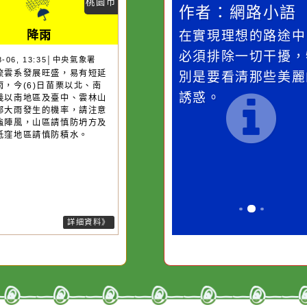
災害警示
隨機
桃園市
作者：網路小語
作者：網路
降雨
一杯清水因滴入一滴污
在實現理想的
水而變污濁，一杯污水
必須排除一切
26-08-06, 13:35│中央氣象署
後對流雲系發展旺盛，易有短延
卻不會因一滴清水的存
別是要看清那
強降雨，今(6)日苗栗以北、南
在而變清澈。
誘惑。
、嘉義以南地區及臺中、雲林山
有局部大雨發生的機率，請注意
擊及強陣風，山區請慎防坍方及
石，低窪地區請慎防積水。