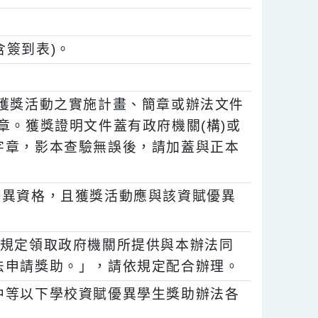
期一)前檢齊下列申請文件逕寄(送)本局特殊教
份並含簽到表)。
影本及獲獎活動之實施計畫、簡章或辦法文件
並簽章。獲獎證明文件蓋有政府機關(構)或
銜簽字章，影本查驗無誤後，請加蓋與正本
資賦優異資格，且獲獎活動應與該資賦優異
依其他規定領取政府機關所提供與本辦法同