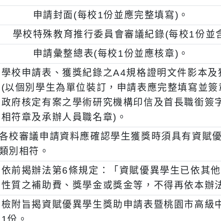
後，以學校為單位，於111年10月17日(星
育科承辦人賴小姐，逾期不受理：
、
申請封面(每校1份並應完整填寫)。
、
學校特殊教育推行委員會審議紀錄(每校1
、
申請彙整總表(每校1份並應核章)。
、
學校申請表、獲獎紀錄之A4規格證明文件
(以個別學生為單位裝訂，申請表應完整填寫
政府核定有案之學術研究機構印信及首長職
相符章及承辦人員職名章)。
五)
各校審議申請資料應確認學生獲獎時須具有
類別相符。
、
依前揭辦法第6條規定：「資賦優異學生已