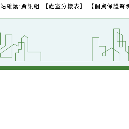
S
版權所有 © 2026
桃園市中壢區青園國民
壢區青昇路123號
【交通位置】
1
傳真：(03)2871-667
網站維護:資訊組
【處室分機表】
【個資保