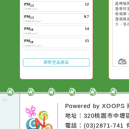
20
第
延
及
的
窪
方
即時空品測站