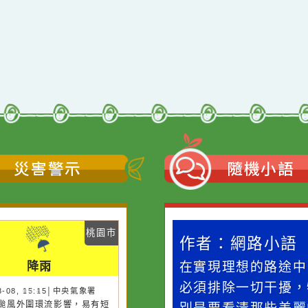
展網絡系統暨教學支
援平臺之「推廣暨獨
立研究教材課程研
←
前往上一頁
習」實施計畫，請惠
予公告並鼓勵教師踴
躍報名參加，請查
照。
災害警示
隨機