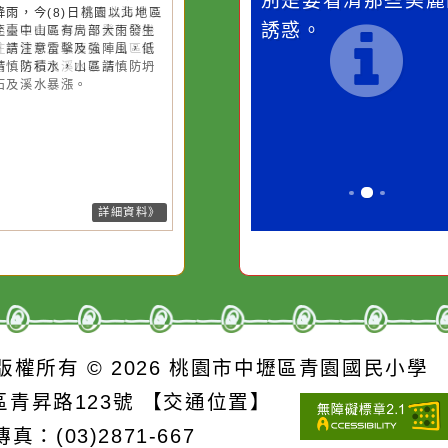
桃園市
作者：網路小語
作者：網路
降雨
一杯清水因滴入一滴污
在實現理想的
水而變污濁，一杯污水
必須排除一切
26-08-08, 15:15│中央氣象署
13號颱風外圍環流影響，易有短
卻不會因一滴清水的存
別是要看清那
時強降雨，今(8)日桃園以北地區
在而變清澈。
誘惑。
新竹至臺中山區有局部大雨發生
機率，請注意雷擊及強陣風，低
地區請慎防積水，山區請慎防坍
、落石及溪水暴漲。
詳細資料》