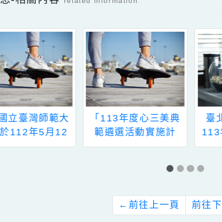
新消息-相關內容
related information
函轉國立臺灣師範大
「113年度心三美典
訂於112年5月12
範遴選活動實施計
日（星期五）辦理
畫」
12年度優質特教發