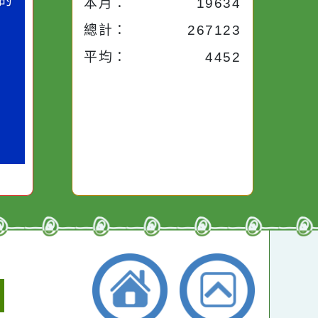
今天：
163
小語
作者：網路小語
昨天：
1926
路途中，
生活是一面鏡子。你對
本週：
163
干擾，特
它笑，它就對你笑；你
些美麗的
對它哭，它也對你哭。
本月：
19634
總計：
267123
平均：
4452