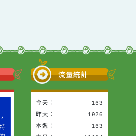
期」招生訊息
海報電子檔各1份，
惠予協助宣傳並鼓勵
原住民族家庭參加，
前往下一頁
→
請查照。 說明：
小語
流量統計