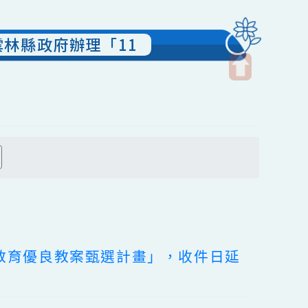
委請雲林縣政府辦理「11
開
啟
上
方
搜尋
區
塊
元文化教育優良教案甄選計畫」，收件日延
。