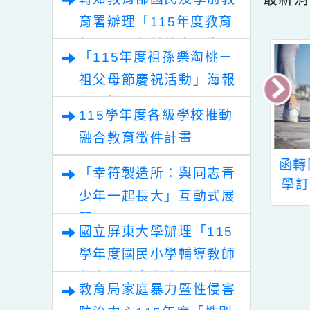
最
轉知教育部國民及學前教
育署辦理「115年度教育
部國民及學前教育署辦理
「115年度祖孫樂淘桃－
性別平等教育建置課程與
祖父母節慶祝活動」海報
教學人才庫實施計畫」
電子檔
115學年度各級學校推動
融合教育徵件計畫
關中埔國小辦理
旨揭永安實驗中學辦
「幸符製造所：與同志青
園市112年度兒
理115年度寒假「桃
學
少年一起長大」互動式展
注力與情緒管理
園市國民中學區域職
覽
-獨輪車親子營實
業試 探與體驗示範中
1
國立屏東大學辦理「115