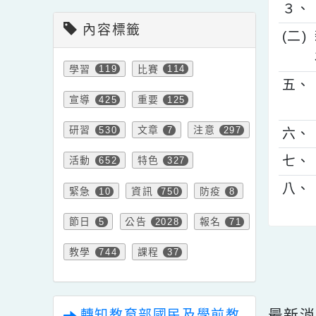
會計室新聞
２
３
內容標籤
(
學習
比賽
119
114
五
宣導
重要
425
125
研習
文章
注意
530
7
297
六
七
活動
特色
652
327
八
緊急
資訊
防疫
10
750
8
節日
公告
報名
5
2028
71
點擊
教學
課程
744
37