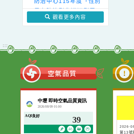
畫」一案，請查
心體驗營隊」案
學年度國民小學輔導教師
照。
學士後教育學分班」(第
教育局家庭暴力暨性侵害
二階段招生)
防治中心115年度「性別
暴力防治影像巡迴影展」
觀看更多內容
:::
空氣品質