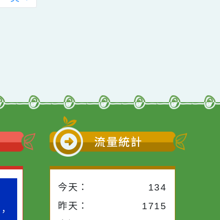
堂—淨零綠生活—直
下簡稱本保險）第1
播課程」第1期
度保險期間，將於
111年3月31日屆
期，請查照轉知所屬
前往下一頁
→
同仁參考運用。
小語
流量統計