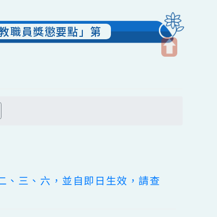
幼兒園教職員獎懲要點」第
開
啟
上
方
搜尋
區
塊
附表二、三、六，並自即日生效，請查