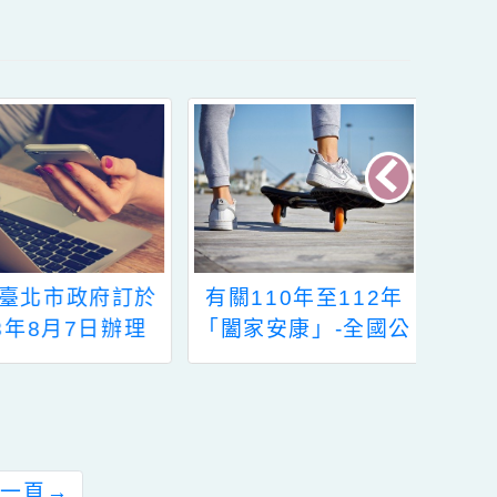
轉知臺北市政府訂於
有關110年至112年
113年8月7日辦理
「闔家安康」-全國公
113年度「心視野講
教員工團體保險（以