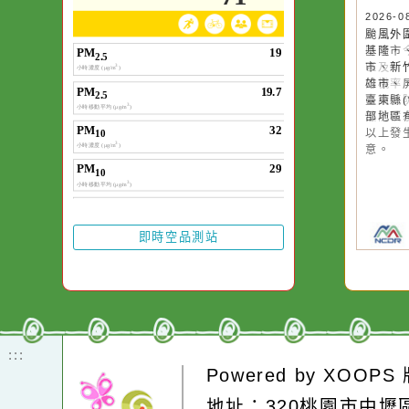
20
颱
基
市
雄
臺
部
以
意
即時空品測站