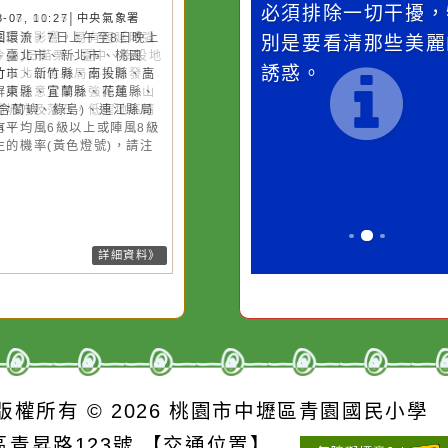
桃園市
作者：網路小語
作者：網路
強風
一杯清水因滴入一滴污
在實現理想的
水而變污濁，一杯污水
必須排除一切
26-08-07, 10:27│中央氣象署
風外圍環流，7日上午至8日晚上
卻不會因一滴清水的存
別是要看清那
隆市、臺北市、新北市、桃園
在而變清澈。
誘惑。
、新竹市、新竹縣、南投縣、高
市、屏東縣、宜蘭縣、花蓮縣、
東縣(含蘭嶼、綠島)、連江縣局
地區有平均風6級以上或陣風8級
上發生的機率(黃色燈號)，請注
。
詳細資料》