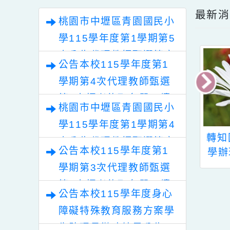
報名
文章
71
7
最
桃園市中壢區青園國民小
學115學年度第1學期第5
次公告代理教師甄選簡章
公告本校115學年度第1
【1-3次招考】
學期第4次代理教師甄選
第2次招考錄取名單，續
桃園市中壢區青園國民小
辦理第3次招考等事宜。
學115學年度第1學期第4
本校110學年度
函轉行政院人權及轉
轉
次公告代理教師甄選簡章
公告本校115學年度第1
學期子女教育補助
型正義處製作
學
申請作業，請查
Podcast節目「善解
教
學期第3次代理教師甄選