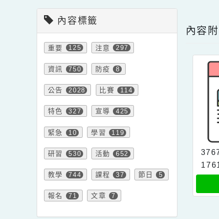
會計室新聞
點擊
內容標籤
內
重要
注意
125
297
資訊
防疫
750
8
公告
比賽
2028
114
特色
宣導
327
425
緊急
學習
10
119
3
研習
活動
530
652
1
教學
課程
節日
744
37
5