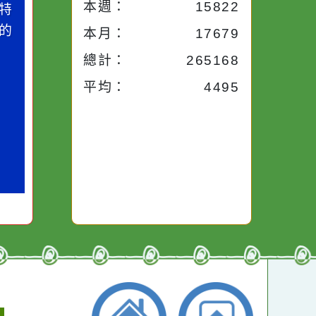
今天：
134
小語
作者：網路小語
昨天：
1715
路途中，
生活是一面鏡子。你對
本週：
15822
干擾，特
它笑，它就對你笑；你
些美麗的
對它哭，它也對你哭。
本月：
17679
總計：
265168
平均：
4495