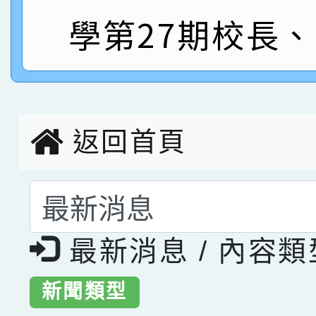
學第27期校長
指導老師林老師
賽 劉文瑛教師榮獲教
賀！本校參與2026世
臺灣台語-第二名
市賽榮獲科學小創客佳
創客第三名。
返回首頁
選擇後頁面內容會更
最新消息 / 內容
新聞類型