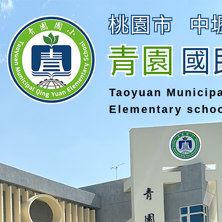
桃園市
中
青園
國
Taoyuan Municip
Elementary scho