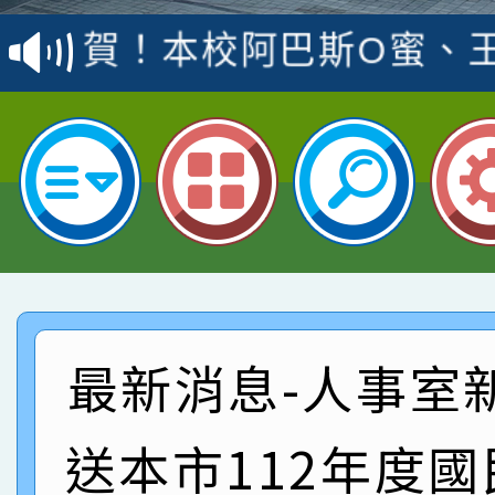
賽 洪綺君教師榮獲社會
賀！本校阿巴斯O蜜、
名
倩參加桃園市科展 國小
賀！本校四年二班張O
名 指導老師王老師、陳
園市英語競賽國小朗讀
賀！本校參加桃園市中
指導老師林老師
賽 劉文瑛教師榮獲教
賀！本校參與2026世
臺灣台語-第二名
市賽榮獲科學小創客佳
賀！本校參加桃園市中
創客第三名。
賽 洪綺君教師榮獲社會
賀！本校阿巴斯O蜜、
最新消息-人事室
名
倩參加桃園市科展 國小
賀！本校四年二班張O
送本市112年度
名 指導老師王老師、陳
園市英語競賽國小朗讀
賀！本校參加桃園市中