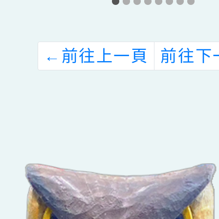
次
甄選第9次招考
實行政
無人報名續辦理
助理
第10次招考等事
←
前往上一頁
前往下
宜