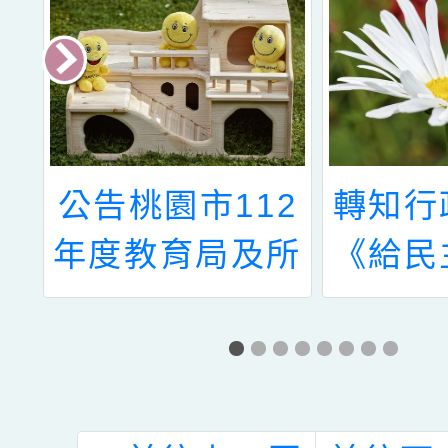
學
公告桃園市112
轉知行
2
年度教育局及所
《給民
教
屬各級學校醫事
務員的
員
人員職務遷調作
轉型正
4
業 本校護理人
冊》，