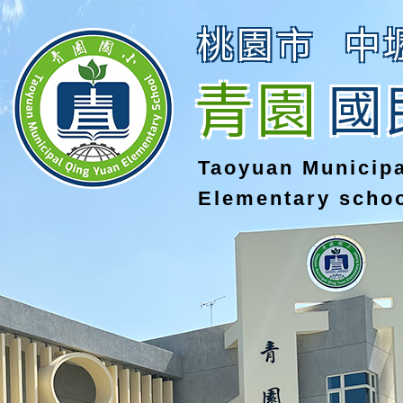
桃園市
中
青園
國
Taoyuan Municip
Elementary scho