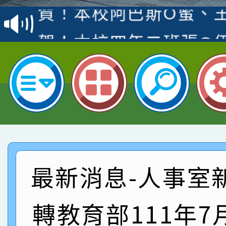
賽 洪綺君教師榮獲社會
賀！本校阿巴斯O蜜、
名
倩參加桃園市科展 國小
賀！本校四年二班張O
名 指導老師王老師、陳
園市英語競賽國小朗讀
賀！本校參加桃園市中
指導老師林老師
賽 劉文瑛教師榮獲教
賀！本校參與2026世
臺灣台語-第二名
市賽榮獲科學小創客佳
賀！本校參加桃園市中
創客第三名。
賽 洪綺君教師榮獲社會
賀！本校阿巴斯O蜜、
最新消息-人事室
名
倩參加桃園市科展 國小
賀！本校四年二班張O
轉教育部111年7
名 指導老師王老師、陳
園市英語競賽國小朗讀
賀！本校參加桃園市中