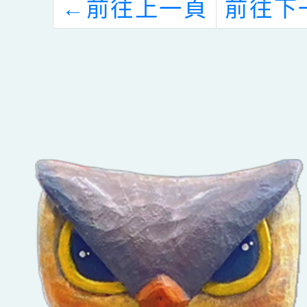
尚
員錄取名單
轉知
←
前往上一頁
前往下