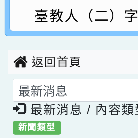
指導老師林老師
賽 劉文瑛教師榮獲教
賀！本校參與2026世
臺教人（二）字
臺灣台語-第二名
市賽榮獲科學小創客佳
創客第三名。
返回首頁
選擇後頁面內容會更
最新消息 / 內容
新聞類型