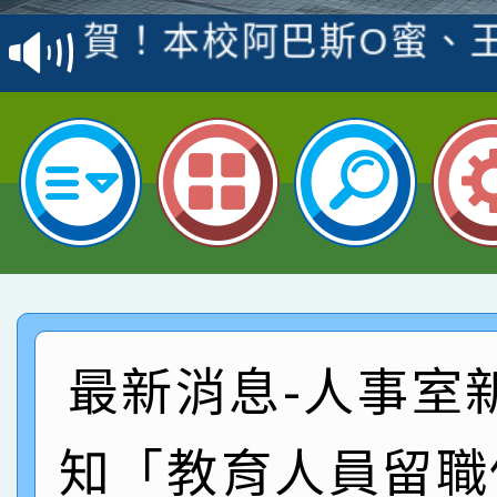
賽 洪綺君教師榮獲社會
賀！本校阿巴斯O蜜、
名
倩參加桃園市科展 國小
賀！本校四年二班張O
名 指導老師王老師、陳
園市英語競賽國小朗讀
賀！本校參加桃園市中
指導老師林老師
賽 劉文瑛教師榮獲教
賀！本校參與2026世
臺灣台語-第二名
市賽榮獲科學小創客佳
賀！本校參加桃園市中
創客第三名。
賽 洪綺君教師榮獲社會
賀！本校阿巴斯O蜜、
最新消息-人事室
名
倩參加桃園市科展 國小
賀！本校四年二班張O
知「教育人員留職
名 指導老師王老師、陳
園市英語競賽國小朗讀
賀！本校參加桃園市中