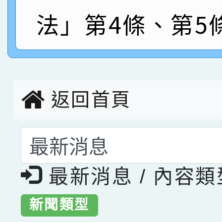
指導老師林老師
賽 劉文瑛教師榮獲教
賀！本校參與2026世
法」第4條、第5
臺灣台語-第二名
市賽榮獲科學小創客佳
創客第三名。
返回首頁
選擇後頁面內容會更
最新消息 / 內容
新聞類型