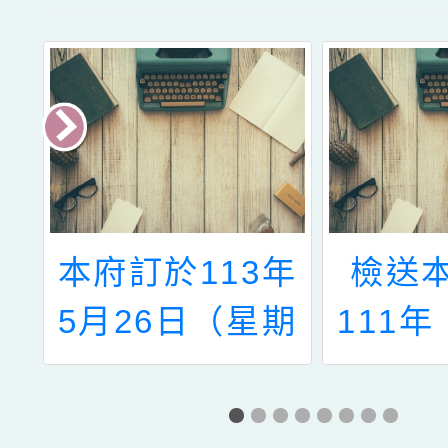
銓
本府訂於113年
檢送
法
5月26日（星期
111
計
日）辦理113年
習曲」
年
度未婚同仁聯誼
活動相