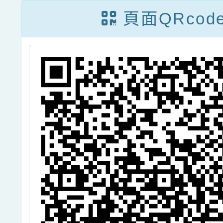
二
－「桃緣幸福好
請查照
頁面QRcod
家在」第一梯次
屬單身
2
活動，請轉知並
報名
字
鼓勵所屬符合資
6
格之現職單身同
發
仁踴躍報名參
查
加，請查照。