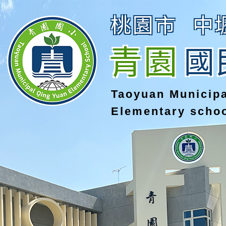
桃園市
中
青園
國
Taoyuan Municip
Elementary scho