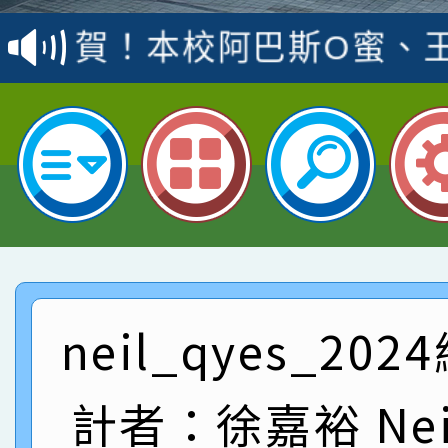
賽 洪綺君教師榮獲社會
賀！本校阿巴斯O蜜、
名
倩參加桃園市科展 國小
賀！本校四年二班張O
名 指導老師王老師、陳
園市英語競賽國小朗讀
賀！本校參加桃園市中
指導老師林老師
賽 劉文瑛教師榮獲教
賀！本校參與2026世
臺灣台語-第二名
市賽榮獲科學小創客佳
賀！本校參加桃園市中
創客第三名。
賽 洪綺君教師榮獲社會
賀！本校阿巴斯O蜜、
neil_qyes_20
名
倩參加桃園市科展 國小
賀！本校四年二班張O
計者：徐嘉裕 Neil
名 指導老師王老師、陳
園市英語競賽國小朗讀
賀！本校參加桃園市中