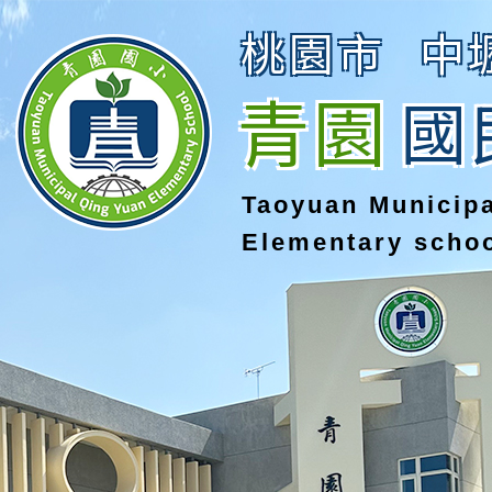
桃園市
中
青園
國
Taoyuan Municip
Elementary scho