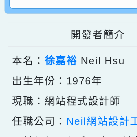
指導老師林老師
賽 劉文瑛教師榮獲教
賀！本校參與2026世
臺灣台語-第二名
市賽榮獲科學小創客佳
開發者簡介
創客第三名。
本名：
徐嘉裕
Neil Hsu
出生年份：1976年
現職：網站程式設計師
任職公司：
Neil網站設計