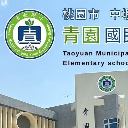
桃園市
中
青園
國
Taoyuan Municip
Elementary scho