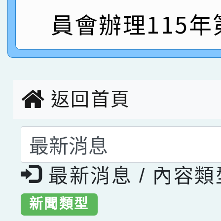
指導老師林老師
賽 劉文瑛教師榮獲教
賀！本校參與2026世
員會辦理115年
臺灣台語-第二名
市賽榮獲科學小創客佳
創客第三名。
返回首頁
選擇後頁面內容會更
最新消息 / 內容
新聞類型