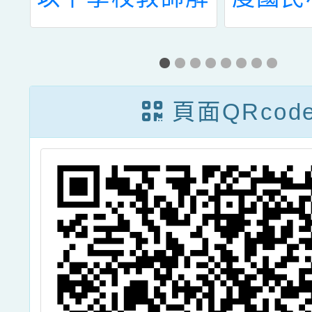
動
聘不續聘停聘或
兒園教
3
資遣辦法」，業
聘積分
本
經教育部以113
內介聘
頁面QRcod
難
年4月17日臺教
一案，
日
授國部字第
1136000669A
查
號令修正發布一
案，茲檢送發布
令影本及修正條