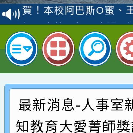
賽 洪綺君教師榮獲社會
賀！本校阿巴斯O蜜、
名
倩參加桃園市科展 國小
賀！本校四年二班張O
名 指導老師王老師、陳
園市英語競賽國小朗讀
賀！本校參加桃園市中
指導老師林老師
賽 劉文瑛教師榮獲教
賀！本校參與2026世
臺灣台語-第二名
市賽榮獲科學小創客佳
賀！本校參加桃園市中
創客第三名。
賽 洪綺君教師榮獲社會
賀！本校阿巴斯O蜜、
最新消息-人事室
名
倩參加桃園市科展 國小
賀！本校四年二班張O
知教育大愛菁師獎
名 指導老師王老師、陳
園市英語競賽國小朗讀
賀！本校參加桃園市中