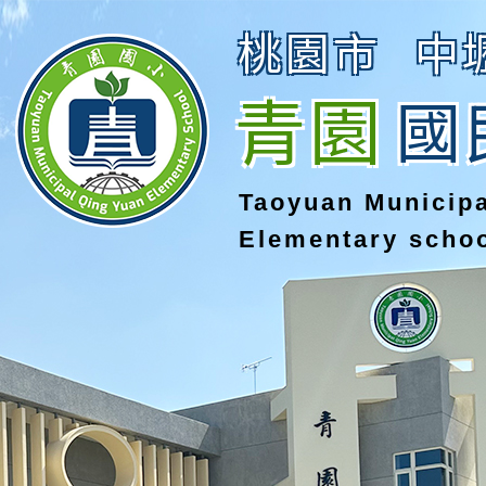
桃園市
中
青園
國
Taoyuan Municip
Elementary scho