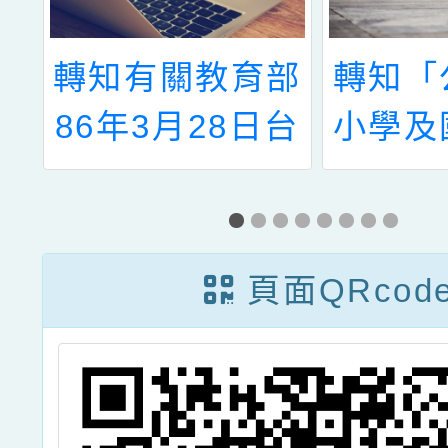
師
轉知有關教育部
轉知「
選
86年3月28日台
小學及
（86）人（一）
合聘
字第86030517
法」，
號函、86年6月
部於
頁面QRcod
5日台（86）人
112年
（一）字第
以臺教
86054323號