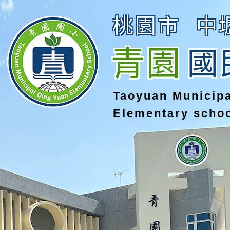
桃園市
中
青園
國
Taoyuan Municip
Elementary scho