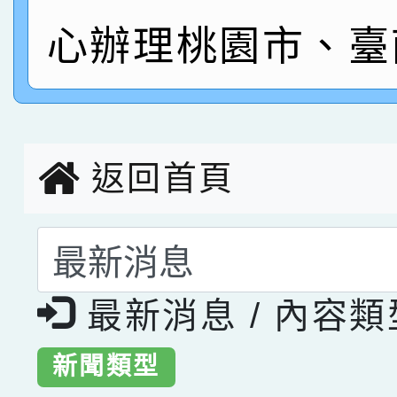
指導老師林老師
賽 劉文瑛教師榮獲教
賀！本校參與2026世
心辦理桃園市、臺
臺灣台語-第二名
市賽榮獲科學小創客佳
創客第三名。
返回首頁
選擇後頁面內容會更
最新消息 / 內容
新聞類型