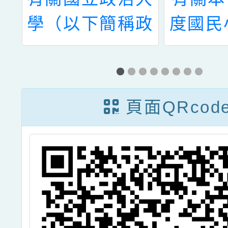
署
學（以下簡稱政
度國民
聘
大）桃園創新校
兒園教
十
區擬規劃試辦公
聘積分
教
務人員進修專班
內介聘
頁面QRcod
關
課程，請協助調
務
查所屬同仁進修
告
意願及課程需
所
求，請查照。
。