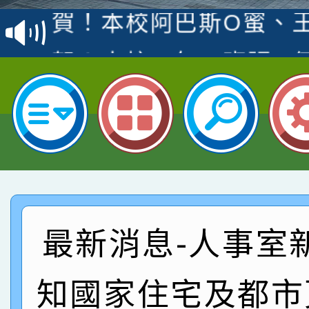
賽 洪綺君教師榮獲社會
賀！本校阿巴斯O蜜、
名
倩參加桃園市科展 國小
賀！本校四年二班張O
名 指導老師王老師、陳
園市英語競賽國小朗讀
賀！本校參加桃園市中
指導老師林老師
賽 劉文瑛教師榮獲教
賀！本校參與2026世
臺灣台語-第二名
市賽榮獲科學小創客佳
賀！本校參加桃園市中
創客第三名。
賽 洪綺君教師榮獲社會
賀！本校阿巴斯O蜜、
最新消息-人事室
名
倩參加桃園市科展 國小
賀！本校四年二班張O
知國家住宅及都市
名 指導老師王老師、陳
園市英語競賽國小朗讀
賀！本校參加桃園市中