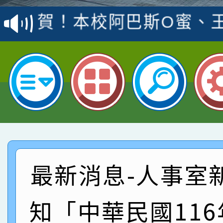
賽 洪綺君教師榮獲社會
賀！本校阿巴斯O蜜、
名
倩參加桃園市科展 國小
賀！本校四年二班張O
名 指導老師王老師、陳
園市英語競賽國小朗讀
賀！本校參加桃園市中
指導老師林老師
賽 劉文瑛教師榮獲教
賀！本校參與2026世
臺灣台語-第二名
市賽榮獲科學小創客佳
賀！本校參加桃園市中
創客第三名。
賽 洪綺君教師榮獲社會
賀！本校阿巴斯O蜜、
最新消息-人事室
名
倩參加桃園市科展 國小
賀！本校四年二班張O
知「中華民國11
名 指導老師王老師、陳
園市英語競賽國小朗讀
賀！本校參加桃園市中