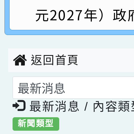
元2027年）政
指導老師林老師
賽 劉文瑛教師榮獲教
賀！本校參與2026世
臺灣台語-第二名
市賽榮獲科學小創客佳
創客第三名。
返回首頁
選擇後頁面內容會更
最新消息 / 內容
新聞類型