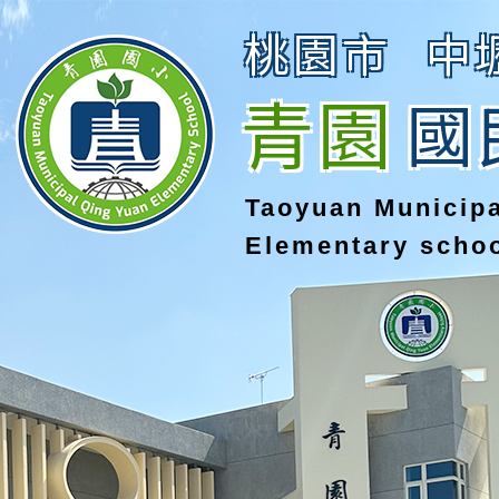
桃園市
中
青園
國
Taoyuan Municip
Elementary scho