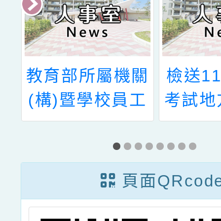
青
教育部所屬機關
檢送1
1
(構)暨學校員工
考試地
期
員眷福利資訊-
務人
代
遠傳電信【12月
115
取
優惠方案】
初等考
頁面QRcod
區監場
表及考