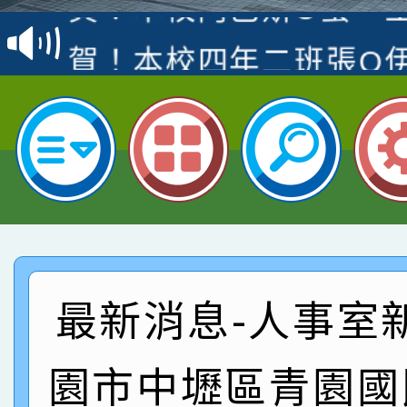
名
倩參加桃園市科展 國小
賀！本校四年二班張O
名 指導老師王老師、陳
園市英語競賽國小朗讀
賀！本校參加桃園市中
指導老師林老師
賽 劉文瑛教師榮獲教
賀！本校參與2026世
臺灣台語-第二名
市賽榮獲科學小創客佳
賀！本校參加桃園市中
創客第三名。
賽 洪綺君教師榮獲社會
賀！本校阿巴斯O蜜、
最新消息-人事室
名
倩參加桃園市科展 國小
賀！本校四年二班張O
名 指導老師王老師、陳
園市英語競賽國小朗讀
賀！本校參加桃園市中
園市中壢區青園國