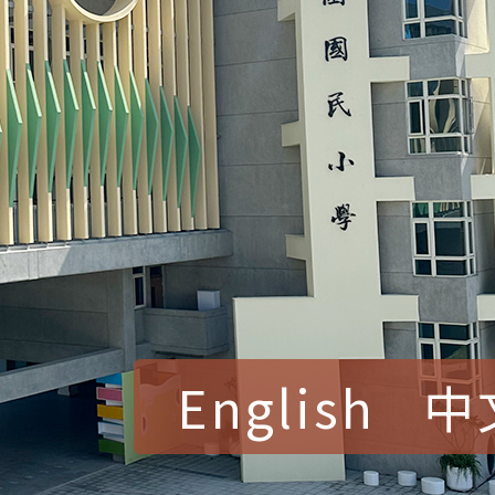
English
中
賀！本校參加桃園市中
賽 洪綺君教師榮獲社會
賀！本校阿巴斯O蜜、