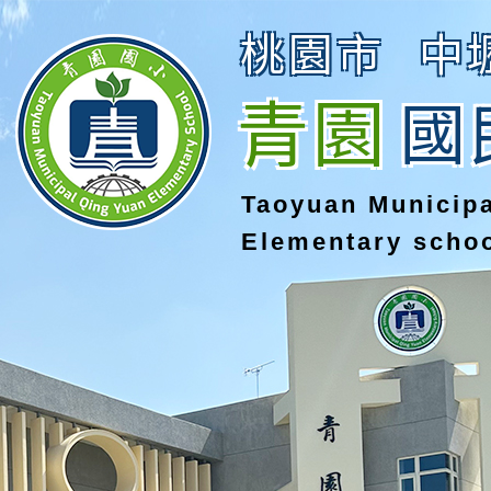
桃園市
中
青園
國
Taoyuan Municip
Elementary scho