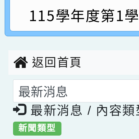
指導老師林老師
賽 劉文瑛教師榮獲教
賀！本校參與2026世
115學年度第1
臺灣台語-第二名
市賽榮獲科學小創客佳
創客第三名。
返回首頁
選擇後頁面內容會更
最新消息 / 內容
新聞類型