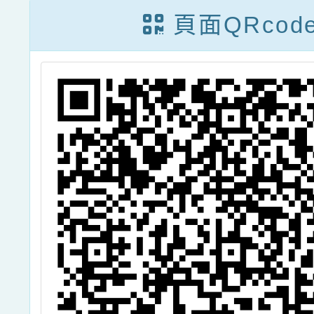
治
教師在職進修專
線」、
頁面QRcod
2
長增能學分班」
／SE
助
招生簡章一案，
BIM
一
請查照。
辦11
施
列人
癌
畫，
乳
大
為