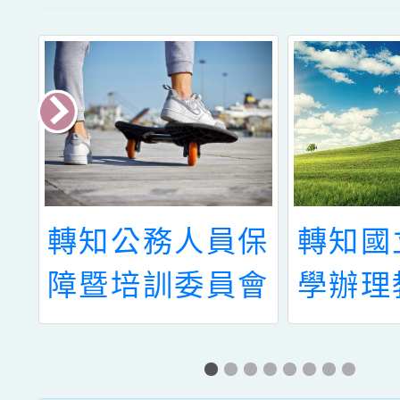
保
轉知國立清華大
有關社
會
學辦理教育部補
華專業
衛
助111年度「高
為辦理
四
級中等以下學校
大系統