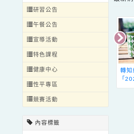
轉入轉出
編班公告
最
研習公告
午餐公告
宣導活動
特色課程
健康中心
3年度選送中小學
國立政治大學辦理
轉
出國入班觀課計
「112年度實驗教育
「
性平專區
畫
國際工作坊」
慧
競賽活動