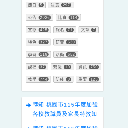
內容標籤
節日
注意
5
297
公告
比賽
2026
114
宣導
報名
文章
425
71
7
特色
研習
327
530
學習
活動
119
652
課程
緊急
資訊
37
10
750
教學
防疫
重要
744
8
125