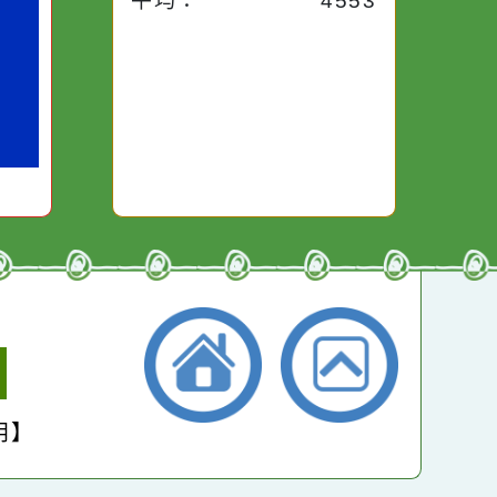
昨天：
1954
路途中，
生活是一面鏡子。你對
本週：
14694
干擾，特
它笑，它就對你笑；你
些美麗的
對它哭，它也對你哭。
本月：
16551
總計：
264040
平均：
4553