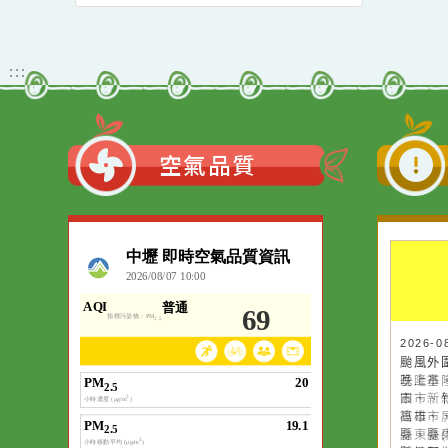
Chapter2一案。
習工作坊
轉知 桃園市115年度加強
各校教職員及家長特教知
能研習 本校關心您!
觀看更多內容
:::
空氣品質