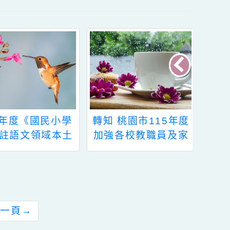
112年度《國民小學
轉知 桃園市115年度
及加註語文領域本土
加強各校教職員及家
語文客家語文專長學
長特教知能研習 教育
士後教育學分班》
局&本校關心您!