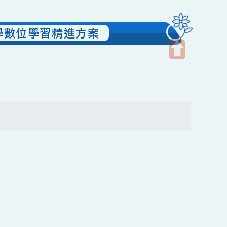
動中小學數位學習精進方案
開
啟
上
方
搜尋
區
塊