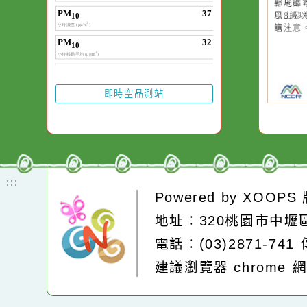
20
颱
晚
園
高
縣
縣
風
請
即時空品測站