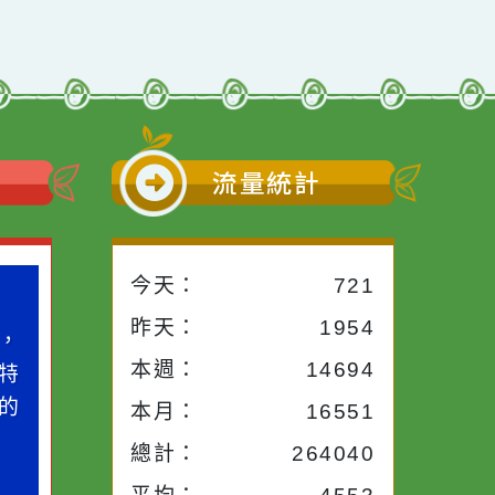
小語
流量統計
今天：
721
小語
作者：網路小語