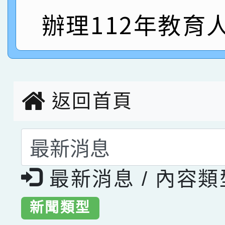
指導老師林老師
賽 劉文瑛教師榮獲教
賀！本校參與2026世
辦理112年教育
臺灣台語-第二名
市賽榮獲科學小創客佳
創客第三名。
返回首頁
選擇後頁面內容會更
最新消息 / 內容
新聞類型