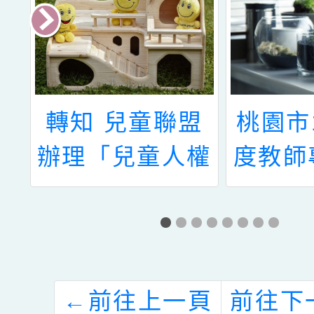
大
轉知 兒童聯盟
桃園市
科
辦理「兒童人權
度教師
教
桌遊與案例實作
實踐方
工作坊」
專業回
訓2-
實務探
←
前往上一頁
前往下