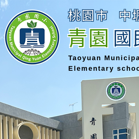
桃園市
中
青園
國
Taoyuan Municip
Elementary scho