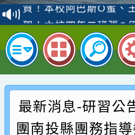
賽 洪綺君教師榮獲社會
賀！本校阿巴斯O蜜、
名
倩參加桃園市科展 國小
賀！本校四年二班張O
名 指導老師王老師、陳
園市英語競賽國小朗讀
賀！本校參加桃園市中
指導老師林老師
賽 劉文瑛教師榮獲教
賀！本校參與2026世
臺灣台語-第二名
市賽榮獲科學小創客佳
賀！本校參加桃園市中
創客第三名。
賽 洪綺君教師榮獲社會
賀！本校阿巴斯O蜜、
最新消息-研習公
名
倩參加桃園市科展 國小
賀！本校四年二班張O
團南投縣團務指導
名 指導老師王老師、陳
園市英語競賽國小朗讀
賀！本校參加桃園市中