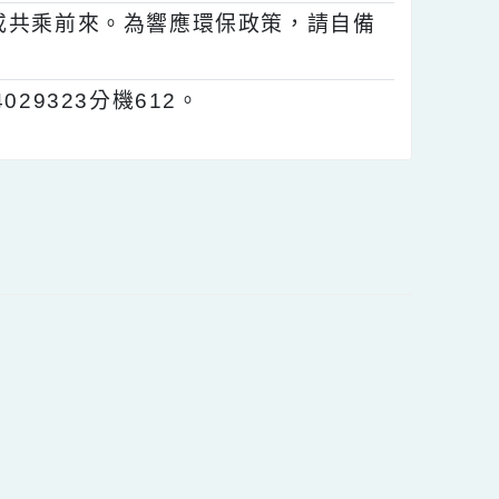
在不影響課務及不支領代課鐘點費原則下，
工具或共乘前來。為響應環保政策，請自備
-4029323分機612。
內容