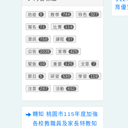
競賽活動
內容標籤
永順國小辦理生
112年度北區能源教
轉
 AI 融入科學提
育優質場域參訪之教
防疫
教學
特色
問技巧講座
師工作坊
S
8
744
327
報名
比賽
71
114
資訊
課程
750
37
公告
宣導
2028
425
緊急
重要
文章
10
125
7
節日
研習
學習
5
530
119
注意
活動
297
652