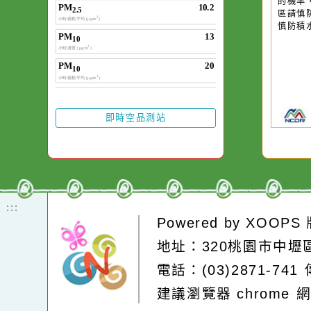
作者：網路小語
一杯清水因滴入一
水而變污濁，一杯
20
颱
卻不會因一滴清水
降
在而變清澈。
區
的
區
慎
即時空品測站