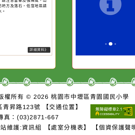
桃園市
作者：網路小語
作者：網路
降雨
滴污
在實現理想的路途中，
生活是一面鏡
污水
必須排除一切干擾，特
它笑，它就對
26-08-08, 01:25│中央氣象署
風外圍環流影響，易有短延時強
的存
別是要看清那些美麗的
對它哭，它也
雨，今(8)日新竹至彰化、南投地
誘惑。
及桃園以北山區有局部大雨發生
機率，請注意雷擊及強陣風，山
請慎防坍方及落石，低窪地區請
防積水。
詳細資料》