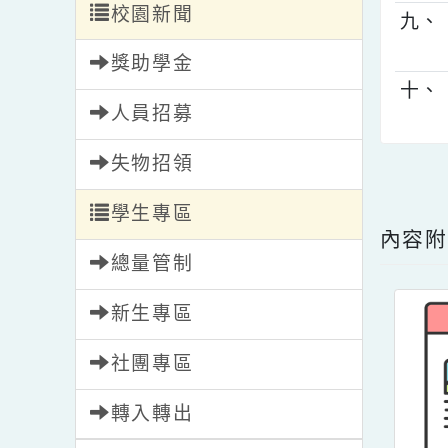
八
會計室新聞
校園新聞
九
獎助學金
十
人員招募
失物招領
點擊
學生專區
內
總量管制
新生專區
社團專區