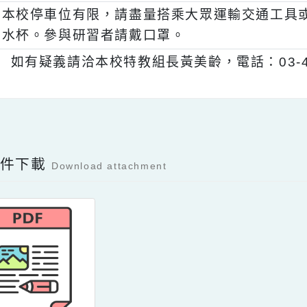
、
全程參與者核發研習時數3小時，本市教師
請准予公假登記。
、
本校停車位有限，請盡量搭乘大眾運輸交通
水杯。參與研習者請戴口罩。
、
如有疑義請洽本校特教組長黃美齡，電話：03
Facebook分享及讚按鈕，會開啟新視窗輸入
容附件下載
Download attachment