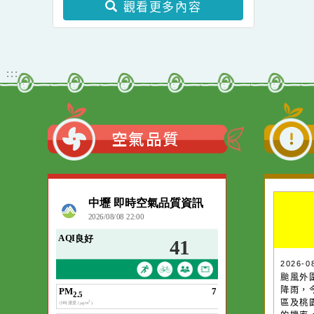
的可能性」推廣講座
全教育與地震避難疏散研
Chapter2一案。
習工作坊
轉知 桃園市115年度加強
各校教職員及家長特教知
能研習 本校關心您!
觀看更多內容
:::
空氣品質