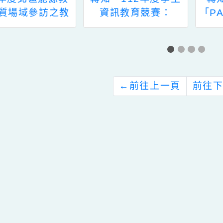
知「112年度學生
轉知快樂國小辦理
資訊教育競賽：
「PAIA人工智慧模型
cratch程式設計競
訓練競賽師資培訓：
賽準備經驗分享」
AI與硬體和網路服務
整合」專題研習
←
前往上一頁