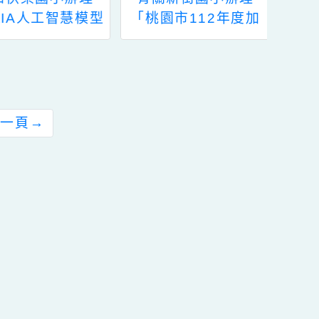
有關新街國小辦理
轉知大忠國小辦理
「桃園市112年度加
「111學年度桃園市
強各校教職員及家長
國民中小學學生學習
特教知能研習」，請
扶助整體行政推動計
鼓勵所屬教師及教師
畫子計畫十三：科技
助理員踴躍報名參
化評量系統增能研
加，請查照。
習」，請 貴校踴躍報
前往下一頁
→
名參加