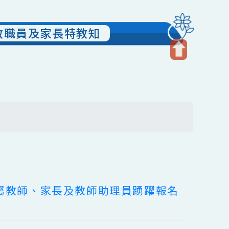
強各校教職員及家長特教知
開
啟
上
方
搜尋
區
塊
鼓勵所屬教師、家長及教師助理員踴躍報名