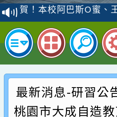
賽 洪綺君教師榮獲社會
賀！本校阿巴斯O蜜、
名
倩參加桃園市科展 國小
賀！本校四年二班張O
名 指導老師王老師、陳
園市英語競賽國小朗讀
賀！本校參加桃園市中
指導老師林老師
賽 劉文瑛教師榮獲教
賀！本校參與2026世
臺灣台語-第二名
市賽榮獲科學小創客佳
賀！本校參加桃園市中
創客第三名。
賽 洪綺君教師榮獲社會
賀！本校阿巴斯O蜜、
最新消息-研習公
名
倩參加桃園市科展 國小
賀！本校四年二班張O
桃園市大成自造教
名 指導老師王老師、陳
園市英語競賽國小朗讀
賀！本校參加桃園市中