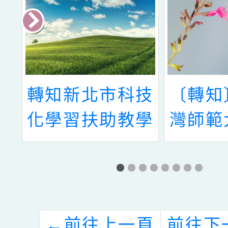
師
轉知新北市科技
〔轉知
化學習扶助教學
灣師範
國
中心辦理「112
理11
及
學年度科技 化
質特教
程
學習扶助教師增
系統暨
訊
能研習」日程表
平臺」
←
前往上一頁
前往下