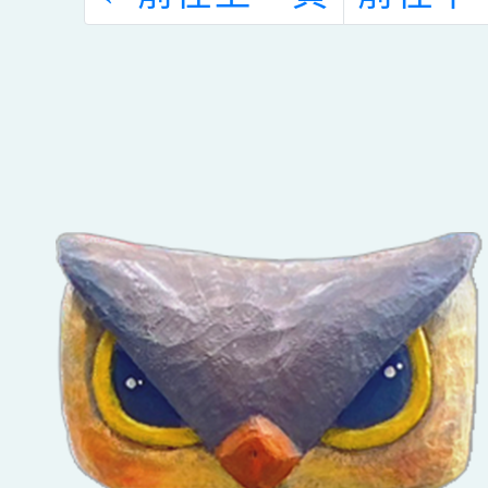
式
1份
爆發
作
理策