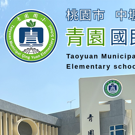
桃園市
中
青園
國
Taoyuan Municip
Elementary scho