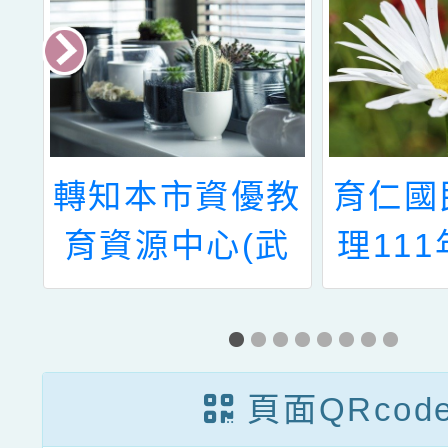
臺
轉知本市資優教
育仁國
」
育資源中心(武
理11
陵高中)辦理111
動中小
學年度第1學期
習精進
國 民小學資賦
習
頁面QRcod
優異課程工作坊