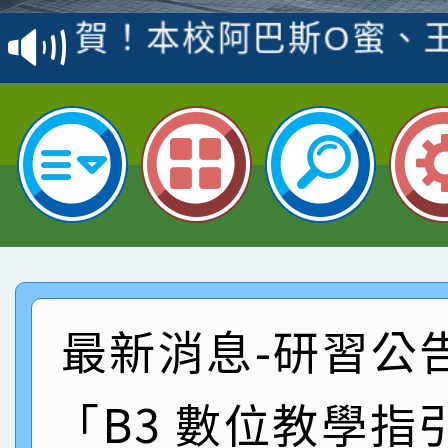
賽 洪綺君教師榮獲社會
賀！本校阿巴斯O蜜、
名
倩參加桃園市科展 國小
賀！本校四年二班張O
名 指導老師王老師、陳
園市英語競賽國小朗讀
賀！本校參加桃園市中
指導老師林老師
賽 劉文瑛教師榮獲教
賀！本校參與2026世
臺灣台語-第二名
市賽榮獲科學小創客佳
賀！本校參加桃園市中
創客第三名。
賽 洪綺君教師榮獲社會
賀！本校阿巴斯O蜜、
最新消息-研習公
名
倩參加桃園市科展 國小
賀！本校四年二班張O
「B3 數位教學指引
名 指導老師王老師、陳
園市英語競賽國小朗讀
賀！本校參加桃園市中