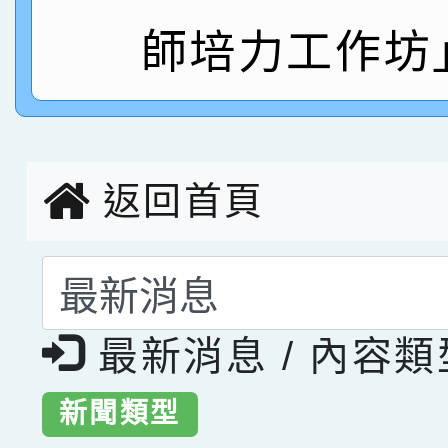
指導老師林老師
賽 劉文瑛教師榮獲教
師培力工作坊
賀！本校參與2026世
臺灣台語-第二名
市賽榮獲科學小創客佳
創客第三名。
返回首頁
選擇後頁面內容會更
最新消息 / 內容
新聞類型