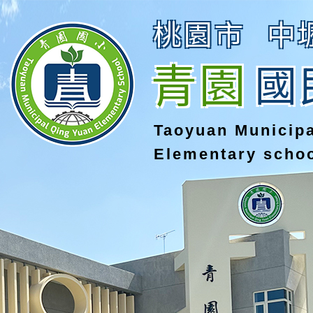
桃園市
中
青園
國
Taoyuan Municip
Elementary scho