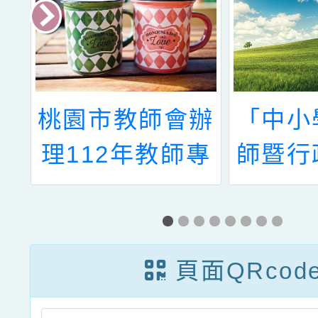
鎮
桃園市教師會辦
「中小
技
理112年教師專
師暨行
師
業發展研習計畫
感素
理
—AMA簡報工
畫」-
作坊
航共識
頁面QRcod