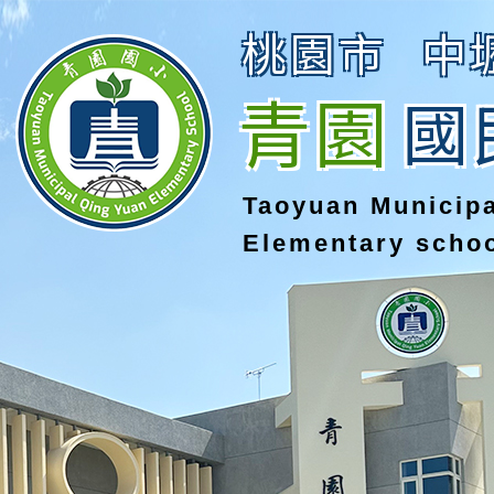
桃園市
中
青園
國
Taoyuan Municip
Elementary scho