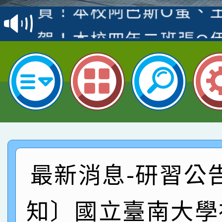
賽 洪綺君教師榮獲社會
賀！本校阿巴斯O蜜、
名
倩參加桃園市科展 國小
賀！本校四年二班張O
名 指導老師王老師、陳
園市英語競賽國小朗讀
賀！本校參加桃園市中
指導老師林老師
賽 劉文瑛教師榮獲教
賀！本校參與2026世
臺灣台語-第二名
市賽榮獲科學小創客佳
賀！本校參加桃園市中
創客第三名。
賽 洪綺君教師榮獲社會
賀！本校阿巴斯O蜜、
最新消息-研習公
名
倩參加桃園市科展 國小
賀！本校四年二班張O
名 指導老師王老師、陳
園市英語競賽國小朗讀
賀！本校參加桃園市中
知〕國立臺南大學