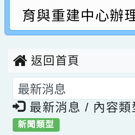
指導老師林老師
賽 劉文瑛教師榮獲教
賀！本校參與2026世
育與重建中心辦理
臺灣台語-第二名
市賽榮獲科學小創客佳
創客第三名。
返回首頁
選擇後頁面內容會更
最新消息 / 內容
新聞類型