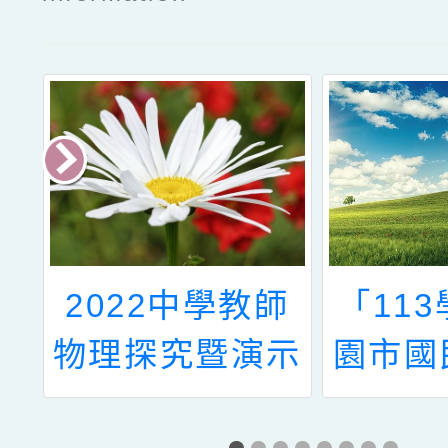
學
2022中學教師
「11
國
物理探究暨演示
園市國
理
實驗研習會-聲
學生學