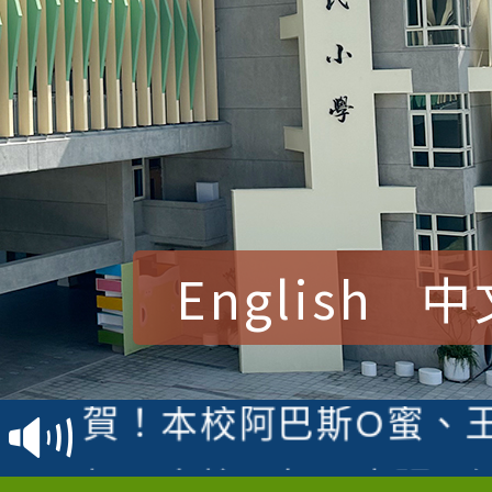
English
中
賀！本校參加桃園市中
賽 洪綺君教師榮獲社會
賀！本校阿巴斯O蜜、
名
倩參加桃園市科展 國小
賀！本校四年二班張O