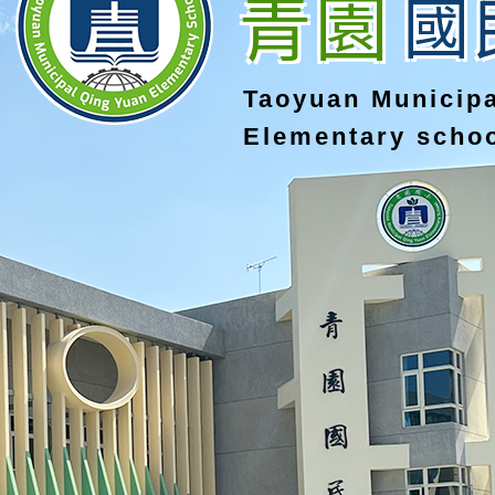
青園
國
Taoyuan Municip
Elementary scho