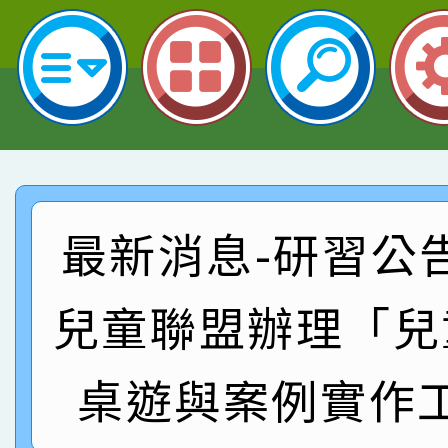
名 指導老師王老師、陳
園市英語競賽國小朗讀
賀！本校參加桃園市中
指導老師林老師
賽 劉文瑛教師榮獲教
賀！本校參與2026世
臺灣台語-第二名
市賽榮獲科學小創客佳
賀！本校參加桃園市中
創客第三名。
賽 洪綺君教師榮獲社會
賀！本校阿巴斯O蜜、
最新消息-研習公
名
倩參加桃園市科展 國小
賀！本校四年二班張O
兒童聯盟辦理「兒
名 指導老師王老師、陳
園市英語競賽國小朗讀
賀！本校參加桃園市中
指導老師林老師
賽 劉文瑛教師榮獲教
賀！本校參與2026世
桌遊與案例實作
臺灣台語-第二名
市賽榮獲科學小創客佳