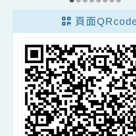
民
波的學習與探究
體行政
團
子計畫
頁面QRcod
語
中小因
語
研習計
課
中小因
素養教
因颱風
11/