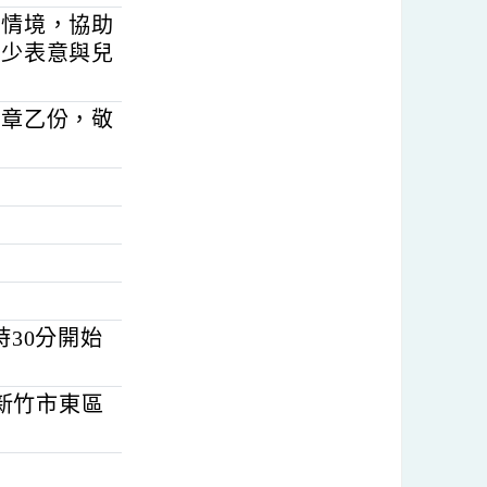
會議題，並協助教
少觀點。
學應用情境，協助
推動兒少表意與兒
坊」簡章乙份，敬
六）。
午9時30分開始
享空間｜新竹市東區