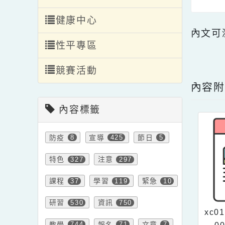
宣導活動
特色課程
健康中心
內文
性平專區
點擊
競賽活動
內
內容標籤
防疫
宣導
節日
8
425
5
特色
注意
327
297