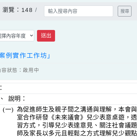
告
瀏覽：148
送出
遊與案例實作工作坊」
1 / 內容狀態：啟用中
明：
一、
說明：
(一)
為促進師生及親子間之溝通與理解，
室合作研發《未來議會》兒少表意桌