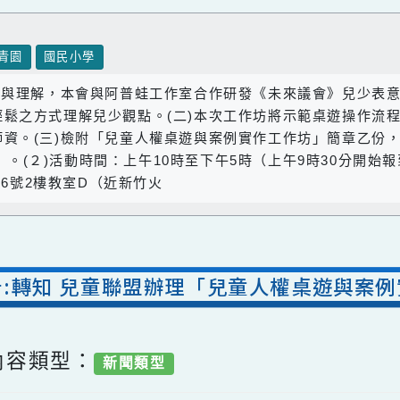
青園
國民小學
之溝通與理解，本會與阿普蛙工作室合作研發《未來議會》
且輕鬆之方式理解兒少觀點。(二)本次工作坊將示範桌遊
子師資。(三)檢附「兒童人權桌遊與案例實作工作坊」簡章
期六）。(２)活動時間：上午10時至下午5時（上午9時30
路126號2樓教室D（近新竹火
公告:轉知 兒童聯盟辦理「兒童人權桌遊
/ 內容類型：
新聞類型