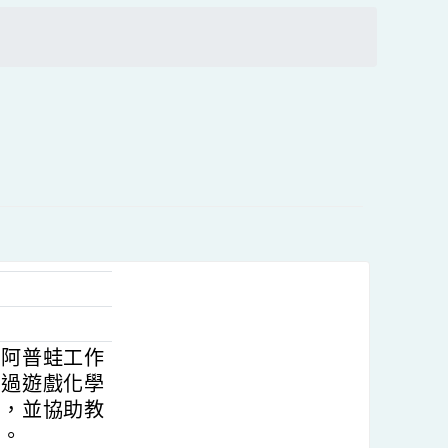
上
方
搜尋
區
塊
本會與阿普蛙工作
遊，透過遊戲化學