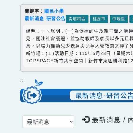
跳到主要內容
網站導覽
關鍵字：
國民小學
最新消息-研習公告
青埔特區
桃園市
中壢區
說明：一、說明：(一)為促進師生及親子間
見、關注社會議題，並協助教師及家長以多元
具，以培力推動兒少表意與兒童人權教育之種
新竹場：(１)活動日期：115年5月23日（星
TOPSPACE新竹共享空間｜新竹市東區勝利
:::
最新消息-研習
選擇後頁面內容會更新
最新消息 