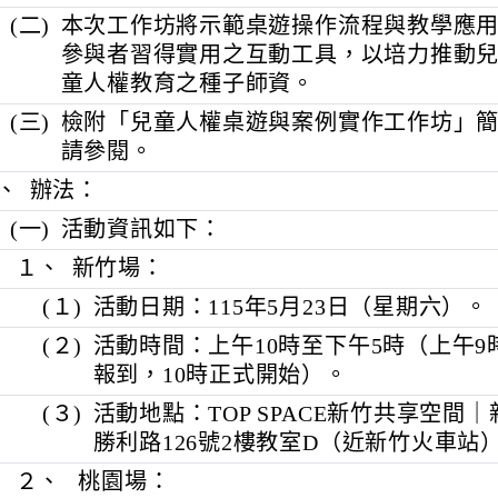
習方式，引導兒少表達意見、關注社
師及家長以多元且輕鬆之方式理解兒
(二)
本次工作坊將示範桌遊操作流程與教
參與者習得實用之互動工具，以培力
童人權教育之種子師資。
(三)
檢附「兒童人權桌遊與案例實作工作
請參閱。
二、
辦法：
(一)
活動資訊如下：
１、
新竹場：
(１)
活動日期：115年5月23日（星期
(２)
活動時間：上午10時至下午5時（上
報到，10時正式開始）。
(３)
活動地點：TOP SPACE新竹共