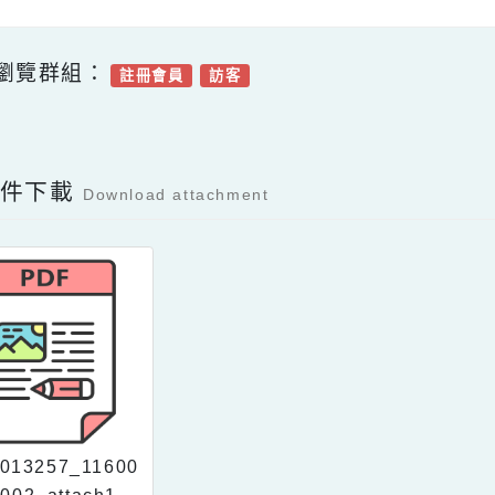
止。 （報名成功者將另以電子郵件
(四)
本案聯絡窗口：黃小姐，電話（02）2799
3。
可瀏覽群組：
註冊會員
訪客
Facebook分享及讚按鈕，會開啟新視窗輸入
容附件下載
Download attachment