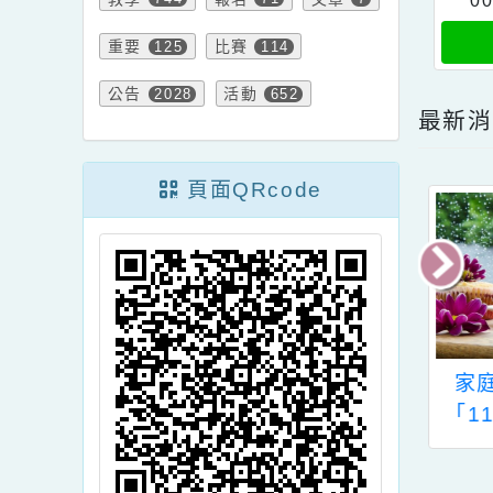
課程
學習
緊急
37
119
10
研習
資訊
530
750
x
教學
報名
文章
744
71
7
重要
比賽
125
114
公告
活動
2028
652
最
頁面QRcode