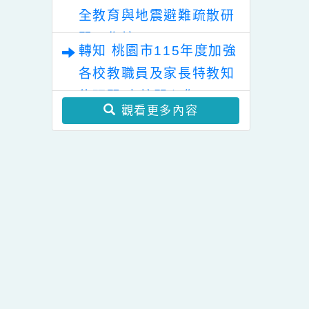
您!
業成長研習實施計畫－夢
的N次方素養工作坊新北
國立政治大學教育部實驗
場」計畫。
教育推動中心辦理「在實
驗教 育裡，看見個人發展
轉知 特殊教育人員防災安
的可能性」推廣講座
全教育與地震避難疏散研
Chapter2一案。
習工作坊
轉知 桃園市115年度加強
各校教職員及家長特教知
能研習 本校關心您!
觀看更多內容