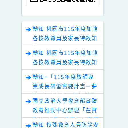
育科技
「114年教師在職進
家庭教育中
費接
修專長議題增能學分
「114年度
班」暑期開課相關資
教育輔導增
訊
畫實體工
轉知 桃園市115年度加強
各校教職員及家長特教知
能研習
轉知 桃園市115年度加強
各校教職員及家長特教知
能研習 教育局&本校關心
轉知~「115年度教師專