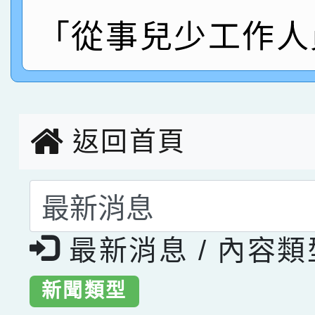
「從事兒少工作人
指導老師林老師
賽 劉文瑛教師榮獲教
賀！本校參與2026世
臺灣台語-第二名
市賽榮獲科學小創客佳
創客第三名。
返回首頁
選擇後頁面內容會更
最新消息 / 內容
新聞類型