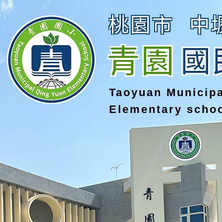
桃園市
中
青園
國
Taoyuan Municip
Elementary scho