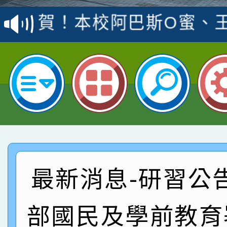
賽 洪綺君教師榮獲社會
賀！本校阿巴斯O蜜、
名
倩參加桃園市科展 國小
賀！本校四年二班張O
名 指導老師王老師、陳
園市英語競賽國小朗讀
賀！本校參加桃園市中
指導老師林老師
賽 劉文瑛教師榮獲教
賀！本校參與2026世
臺灣台語-第二名
市賽榮獲科學小創客佳
賀！本校參加桃園市中
創客第三名。
賽 洪綺君教師榮獲社會
賀！本校阿巴斯O蜜、
最新消息-研習公
名
倩參加桃園市科展 國小
賀！本校四年二班張O
部國民及學前教育
名 指導老師王老師、陳
園市英語競賽國小朗讀
賀！本校參加桃園市中