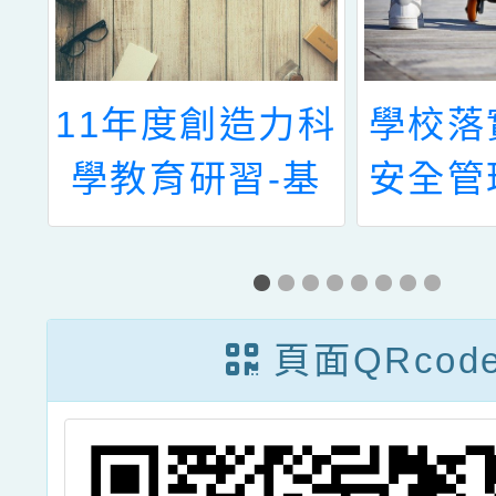
辦
11年度創造力科
學校落
1
學教育研習-基
安全管
教
礎實驗操作課程
管
教
工作坊
請
頁面QRcod
、
踴