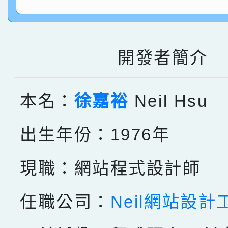
指導老師林老師
賽 劉文瑛教師榮獲教
賀！本校參與2026世
臺灣台語-第二名
市賽榮獲科學小創客佳
開發者簡介
創客第三名。
本名：
徐嘉裕
Neil Hsu
出生年份：1976年
現職：網站程式設計師
任職公司：
Neil網站設計