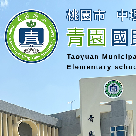
桃園市
中
青園
國
Taoyuan Municip
Elementary scho