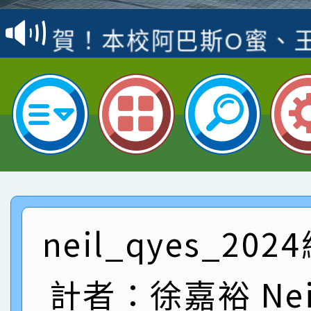
賽 洪綺君教師榮獲社會
賀！本校阿巴斯O蜜、
名
倩參加桃園市科展 國小
賀！本校四年二班張O
名 指導老師王老師、陳
園市英語競賽國小朗讀
賀！本校參加桃園市中
指導老師林老師
賽 劉文瑛教師榮獲教
賀！本校參與2026世
臺灣台語-第二名
市賽榮獲科學小創客佳
賀！本校參加桃園市中
創客第三名。
賽 洪綺君教師榮獲社會
賀！本校阿巴斯O蜜、
neil_qyes_20
名
倩參加桃園市科展 國小
賀！本校四年二班張O
計者：徐嘉裕 Neil
名 指導老師王老師、陳
園市英語競賽國小朗讀
賀！本校參加桃園市中