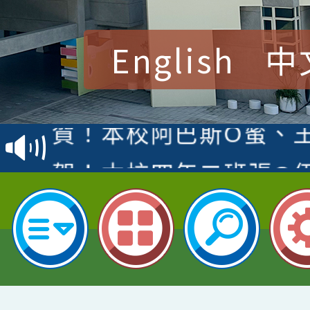
English
中
賀！本校參加桃園市中
賽 洪綺君教師榮獲社會
賀！本校阿巴斯O蜜、
名
倩參加桃園市科展 國小
賀！本校四年二班張O
名 指導老師王老師、陳
園市英語競賽國小朗讀
賀！本校參加桃園市中
指導老師林老師
賽 劉文瑛教師榮獲教
賀！本校參與2026世
臺灣台語-第二名
市賽榮獲科學小創客佳
賀！本校參加桃園市中