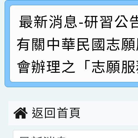
創客第三名。
賽 洪綺君教師榮獲社會
賀！本校阿巴斯O蜜、
最新消息-研習公
名
倩參加桃園市科展 國小
賀！本校四年二班張O
有關中華民國志願
名 指導老師王老師、陳
園市英語競賽國小朗讀
賀！本校參加桃園市中
指導老師林老師
賽 劉文瑛教師榮獲教
賀！本校參與2026世
會辦理之「志願服
臺灣台語-第二名
市賽榮獲科學小創客佳
創客第三名。
返回首頁
選擇後頁面內容會更