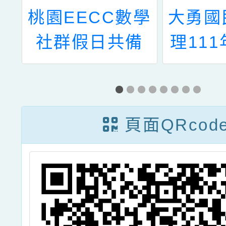
辦
桃園EECC數學
大勇國
人
社群假日共備
理11
計
「主題~妙純的
動中小
「時」「速」列
習精
車—量與實測
研
頁面QRcod
二」