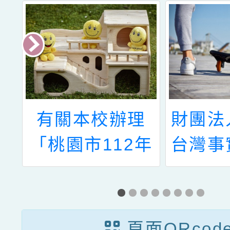
2
有關本校辦理
財團法
業
「桃園市112年
台灣事
回
度加強各校教職
育基
習
員及家長特教
「台日
知能研習」，請
交流
頁面QRcod