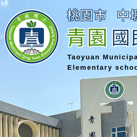
桃園市
中
青園
國
Taoyuan Municip
Elementary scho