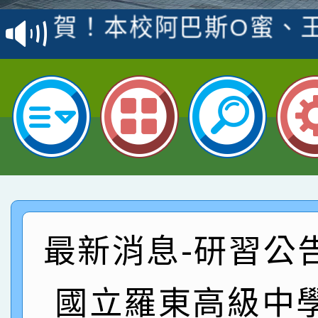
賽 洪綺君教師榮獲社會
賀！本校阿巴斯O蜜、
名
倩參加桃園市科展 國小
賀！本校四年二班張O
名 指導老師王老師、陳
園市英語競賽國小朗讀
賀！本校參加桃園市中
指導老師林老師
賽 劉文瑛教師榮獲教
賀！本校參與2026世
臺灣台語-第二名
市賽榮獲科學小創客佳
賀！本校參加桃園市中
創客第三名。
賽 洪綺君教師榮獲社會
賀！本校阿巴斯O蜜、
最新消息-研習公
名
倩參加桃園市科展 國小
賀！本校四年二班張O
國立羅東高級中
名 指導老師王老師、陳
園市英語競賽國小朗讀
賀！本校參加桃園市中