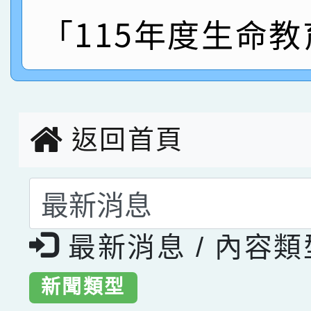
指導老師林老師
「115年度生命
賽 劉文瑛教師榮獲教
賀！本校參與2026世
臺灣台語-第二名
市賽榮獲科學小創客佳
創客第三名。
返回首頁
選擇後頁面內容會更
最新消息 / 內容
新聞類型