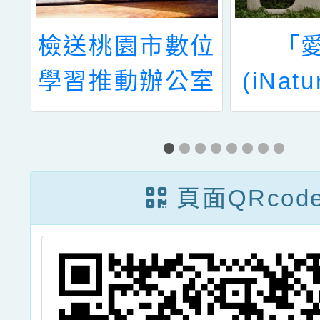
小
檢送桃園市數位
「
習
學習推動辦公室
(iNatu
師
辦理「A1、A2
民科學
」
數位學習工作坊
畫到校
中
(假日場)」，請
外
頁面QRcod
學
鼓勵貴校教師踴
講
躍參加。
」