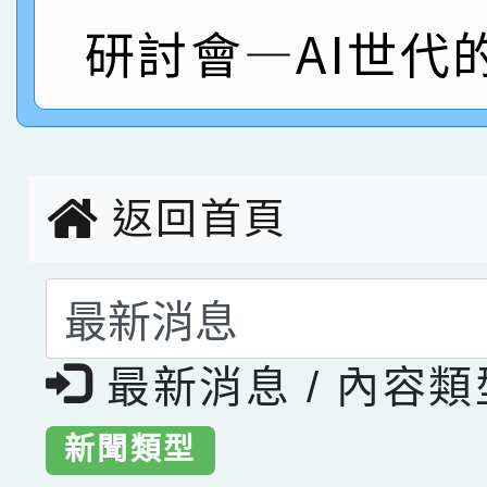
指導老師林老師
賽 劉文瑛教師榮獲教
賀！本校參與2026世
研討會—AI世代
臺灣台語-第二名
市賽榮獲科學小創客佳
創客第三名。
返回首頁
選擇後頁面內容會更
最新消息 / 內容
新聞類型