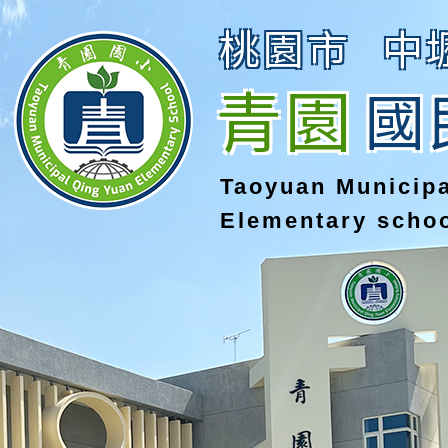
桃園市
中
青園
國
Taoyuan Municip
Elementary scho