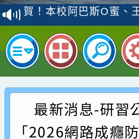
賽 洪綺君教師榮獲社會
賀！本校阿巴斯O蜜、
名
倩參加桃園市科展 國小
賀！本校四年二班張O
名 指導老師王老師、陳
園市英語競賽國小朗讀
賀！本校參加桃園市中
指導老師林老師
賽 劉文瑛教師榮獲教
賀！本校參與2026世
臺灣台語-第二名
市賽榮獲科學小創客佳
賀！本校參加桃園市中
創客第三名。
賽 洪綺君教師榮獲社會
賀！本校阿巴斯O蜜、
最新消息-研習公
名
倩參加桃園市科展 國小
賀！本校四年二班張O
「2026網路成癮
名 指導老師王老師、陳
園市英語競賽國小朗讀
賀！本校參加桃園市中