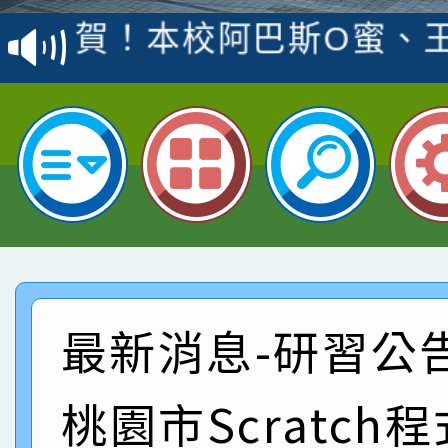
賽 洪綺君教師榮獲社會
賀！本校阿巴斯O蜜、
名
倩參加桃園市科展 國小
賀！本校四年二班張O
名 指導老師王老師、陳
園市英語競賽國小朗讀
賀！本校參加桃園市中
指導老師林老師
賽 劉文瑛教師榮獲教
賀！本校參與2026世
臺灣台語-第二名
市賽榮獲科學小創客佳
賀！本校參加桃園市中
創客第三名。
賽 洪綺君教師榮獲社會
賀！本校阿巴斯O蜜、
最新消息-研習公
名
倩參加桃園市科展 國小
賀！本校四年二班張O
桃園市Scratch
名 指導老師王老師、陳
園市英語競賽國小朗讀
賀！本校參加桃園市中