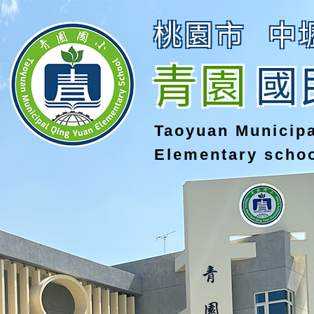
桃園市
中
青園
國
Taoyuan Municip
Elementary scho