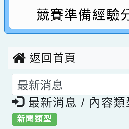
指導老師林老師
競賽準備經驗
賽 劉文瑛教師榮獲教
賀！本校參與2026世
臺灣台語-第二名
市賽榮獲科學小創客佳
創客第三名。
返回首頁
選擇後頁面內容會更
最新消息 / 內容
新聞類型