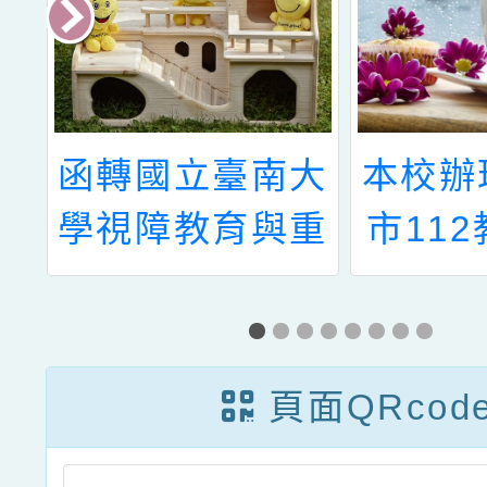
本
函轉國立臺南大
本校辦
正
學視障教育與重
市11
合
建中心承辦教育
家長特
生
部「111年度全
習」，
覓
國教師及相關人
屬教師
頁面QRcod
教
員視障10學分
教保員