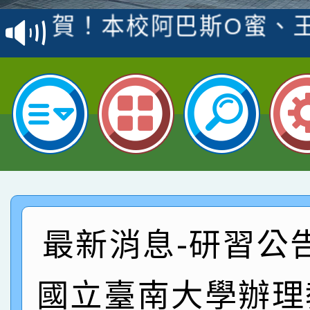
賽 洪綺君教師榮獲社會
賀！本校阿巴斯O蜜、
名
倩參加桃園市科展 國小
賀！本校四年二班張O
名 指導老師王老師、陳
園市英語競賽國小朗讀
賀！本校參加桃園市中
指導老師林老師
賽 劉文瑛教師榮獲教
賀！本校參與2026世
臺灣台語-第二名
市賽榮獲科學小創客佳
賀！本校參加桃園市中
創客第三名。
賽 洪綺君教師榮獲社會
賀！本校阿巴斯O蜜、
最新消息-研習公
名
倩參加桃園市科展 國小
賀！本校四年二班張O
國立臺南大學辦理
名 指導老師王老師、陳
園市英語競賽國小朗讀
賀！本校參加桃園市中