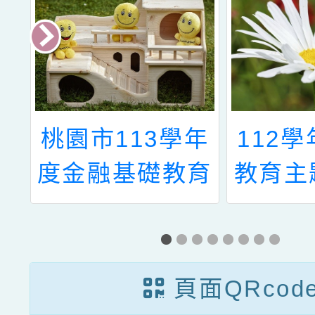
蓮
桃園市113學年
112
1
度金融基礎教育
教育主
期
教學行動方案徵
程「幸
學
選
(高
」
頁面QRcod