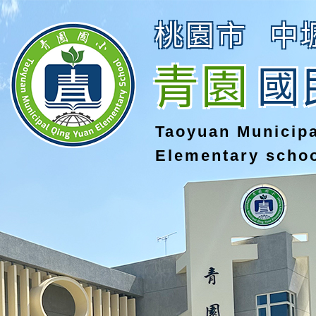
桃園市
中
青園
國
Taoyuan Municip
Elementary scho