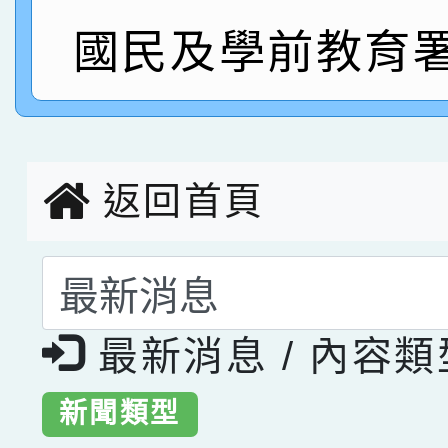
指導老師林老師
賽 劉文瑛教師榮獲教
賀！本校參與2026世
國民及學前教育署
臺灣台語-第二名
市賽榮獲科學小創客佳
創客第三名。
返回首頁
選擇後頁面內容會更
最新消息 / 內容
新聞類型