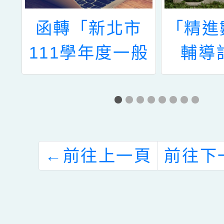
財
函轉「新北市
「精進
學
111學年度一般
輔導
舉
心評教師在職成
區)」B
故
長研習」實施計
學應
」
畫1份，請轉知
所屬人員，請查
←
前往上一頁
前往下
照。