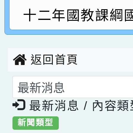
十二年國教課綱
指導老師林老師
賽 劉文瑛教師榮獲教
賀！本校參與2026世
臺灣台語-第二名
市賽榮獲科學小創客佳
創客第三名。
返回首頁
選擇後頁面內容會更
最新消息 / 內容
新聞類型