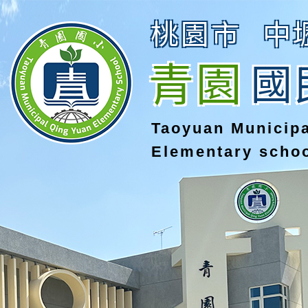
桃園市
中
青園
國
Taoyuan Municip
Elementary scho