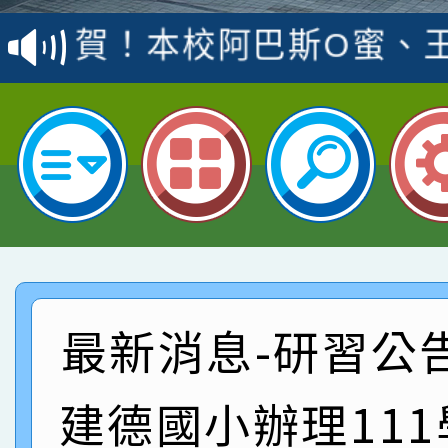
賽 洪綺君教師榮獲社會
賀！本校阿巴斯O蜜、
名
倩參加桃園市科展 國小
賀！本校四年二班張O
名 指導老師王老師、陳
園市英語競賽國小朗讀
賀！本校參加桃園市中
指導老師林老師
賽 劉文瑛教師榮獲教
賀！本校參與2026世
臺灣台語-第二名
市賽榮獲科學小創客佳
賀！本校參加桃園市中
創客第三名。
賽 洪綺君教師榮獲社會
賀！本校阿巴斯O蜜、
最新消息-研習公
名
倩參加桃園市科展 國小
賀！本校四年二班張O
建德國小辦理11
名 指導老師王老師、陳
園市英語競賽國小朗讀
賀！本校參加桃園市中