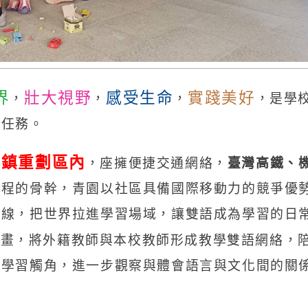
世界
壯大視野
感受生命
實踐美好
，
，
，
，
貸的任務。
新市鎮重劃區內
，座擁便捷交通網絡，
臺灣高
位課程的骨幹，青園以社區具備國際移動力的競
育軸線，把世界拉進學習場域，讓雙語成為學習
」
計畫，將外籍教師與本校教師形成教學雙語網