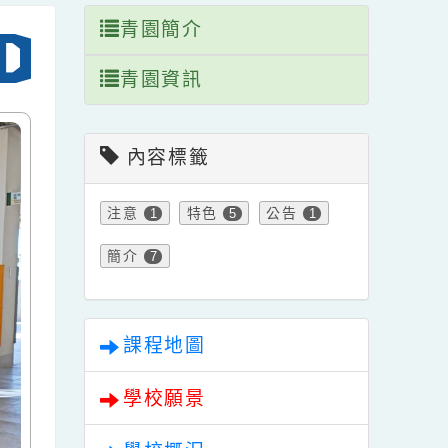
青園簡介
青園資訊
內容標籤
注意
特色
公告
1
5
1
簡介
7
課程地圖
學校願景