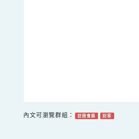
樂學（Inquisitive）：
教育的
自信與
學力，
讀，喜
多元（Diversity）：
每個孩
子的潛
色課程
並追尋
創新（Innovation）：
想像力
的超能
導學生
驗時仍