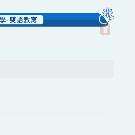
國民小學-雙語教育
開
啟
上
方
區
塊