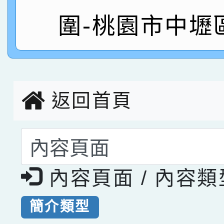
指導老師林老師
賽 劉文瑛教師榮獲教
賀！本校參與2026世
圍-桃園市中壢
臺灣台語-第二名
市賽榮獲科學小創客佳
創客第三名。
返回首頁
選擇後頁面內容會更
內容頁面 / 內容
簡介類型