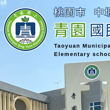
桃園市
中
青園
國
Taoyuan Municip
Elementary scho