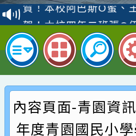
賽 洪綺君教師榮獲社會
賀！本校阿巴斯O蜜、
名
倩參加桃園市科展 國小
賀！本校四年二班張O
名 指導老師王老師、陳
園市英語競賽國小朗讀
賀！本校參加桃園市中
指導老師林老師
賽 劉文瑛教師榮獲教
賀！本校參與2026世
臺灣台語-第二名
市賽榮獲科學小創客佳
賀！本校參加桃園市中
創客第三名。
賽 洪綺君教師榮獲社會
賀！本校阿巴斯O蜜、
內容頁面-青園資訊:
名
倩參加桃園市科展 國小
賀！本校四年二班張O
年度青園國民小學
名 指導老師王老師、陳
園市英語競賽國小朗讀
賀！本校參加桃園市中