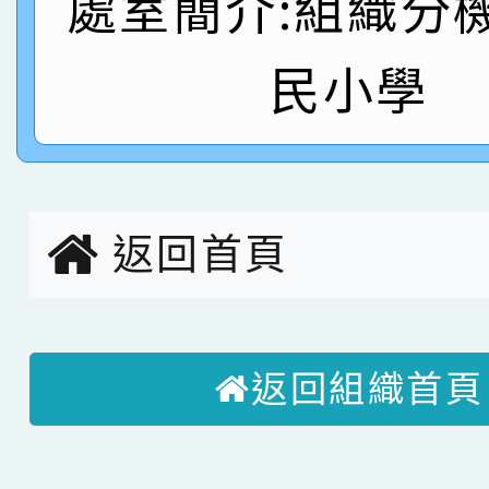
處室簡介:組織分
名
倩參加桃園市科展 國小
賀！本校四年二班張O
民小學
名 指導老師王老師、陳
園市英語競賽國小朗讀
賀！本校參加桃園市中
指導老師林老師
賽 劉文瑛教師榮獲教
賀！本校參與2026世
臺灣台語-第二名
市賽榮獲科學小創客佳
返回首頁
創客第三名。
返回組織首頁