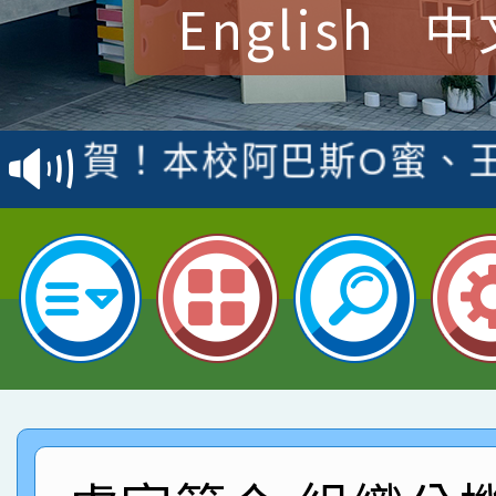
English
中
賀！本校參加桃園市中
賽 洪綺君教師榮獲社會
賀！本校阿巴斯O蜜、
名
倩參加桃園市科展 國小
賀！本校四年二班張O
名 指導老師王老師、陳
園市英語競賽國小朗讀
賀！本校參加桃園市中
指導老師林老師
賽 劉文瑛教師榮獲教
賀！本校參與2026世
臺灣台語-第二名
市賽榮獲科學小創客佳
賀！本校參加桃園市中
創客第三名。
賽 洪綺君教師榮獲社會
賀！本校阿巴斯O蜜、