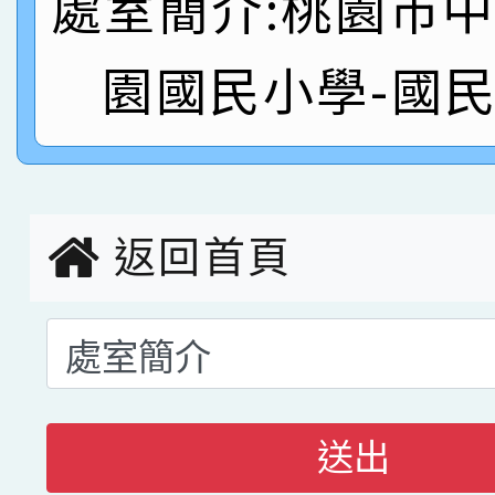
處室簡介:桃園市
名
倩參加桃園市科展 國小
賀！本校四年二班張O
園國民小學-國
名 指導老師王老師、陳
園市英語競賽國小朗讀
賀！本校參加桃園市中
指導老師林老師
賽 劉文瑛教師榮獲教
賀！本校參與2026世
臺灣台語-第二名
市賽榮獲科學小創客佳
返回首頁
創客第三名。
送出