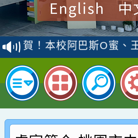
English
中
賀！本校參加桃園市中
賽 洪綺君教師榮獲社會
賀！本校阿巴斯O蜜、
名
倩參加桃園市科展 國小
賀！本校四年二班張O
名 指導老師王老師、陳
園市英語競賽國小朗讀
賀！本校參加桃園市中
指導老師林老師
賽 劉文瑛教師榮獲教
賀！本校參與2026世
臺灣台語-第二名
市賽榮獲科學小創客佳
賀！本校參加桃園市中
創客第三名。
賽 洪綺君教師榮獲社會
賀！本校阿巴斯O蜜、