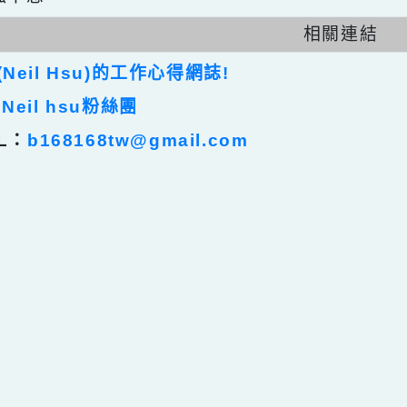
任何被視為感情的枷鎖，都試著不因幸運而捕
自強不息
相關連
裕(Neil Hsu)的工作心得網誌!
裕 Neil hsu粉絲團
AIL：
b168168tw@gmail.com