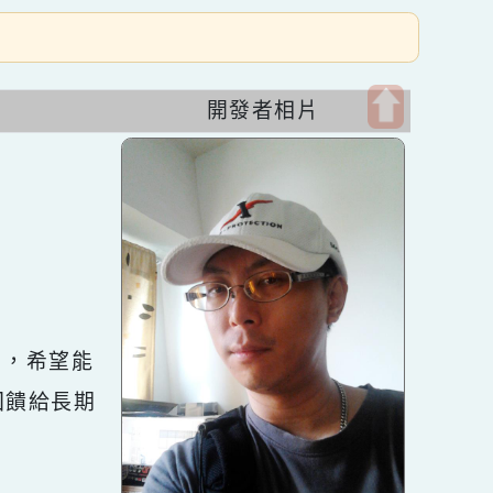
開發者相片
開
啟
上
方
區
塊
十餘年，希望能
s佈景回饋給長期
環境。