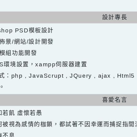
設計專
otoshop PSD模板設計
ops佈景/網站/設計開發
ops模組功能開發
ntOS環境設置，xampp伺服器建置
式：php , JavaScrupt , JQuery , ajax ,
發。
喜愛名
求知若飢 虛懷若愚