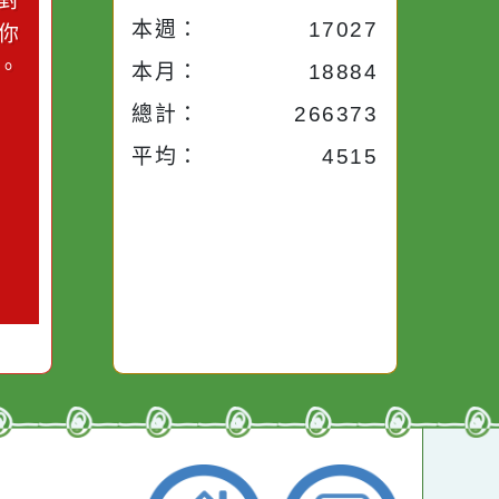
小語
流量統計
今天：
1339
小語
昨天：
1715
子。你對
本週：
17027
你笑；你
對你哭。
本月：
18884
總計：
266373
平均：
4515