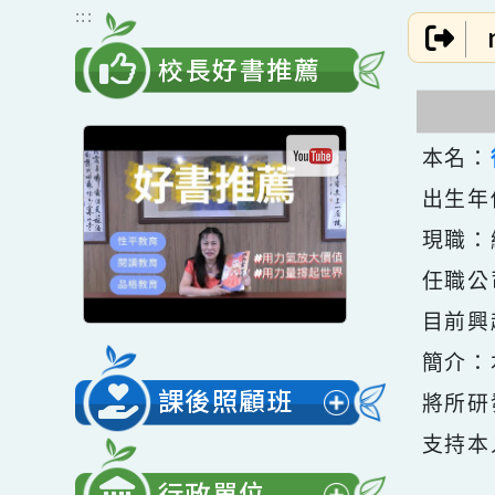
跳到主要內容
網站導覽
:::
校長好書推薦
本名
出生
現職
任職
目前
簡介
課後照顧班
將所
展
支持