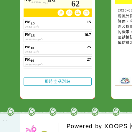
空氣品質
作者：網路小語
一杯清水因滴入一
水而變污濁，一杯
20
颱
卻不會因一滴清水
降
在而變清澈。
區
的
區
慎