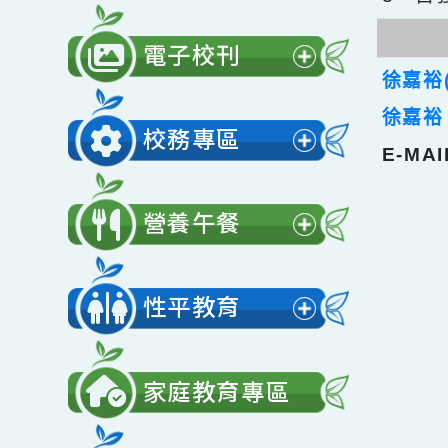
2、
公開授課
3、
展
開
電子校刊
選
展
徐嘉
單
開
徐嘉
校務專區
選
E-M
展
單
開
營養午餐
選
展
單
開
性平教育
選
展
單