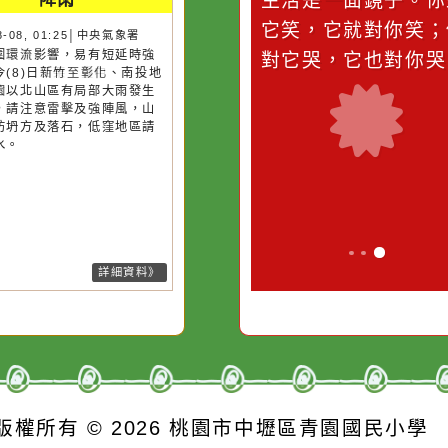
災害警示
隨機
桃園市
作者：網路小語
作者：網路
降雨
滴污
在實現理想的路途中，
生活是一面鏡
污水
必須排除一切干擾，特
它笑，它就對
26-08-08, 01:25│中央氣象署
風外圍環流影響，易有短延時強
的存
別是要看清那些美麗的
對它哭，它也
雨，今(8)日新竹至彰化、南投地
誘惑。
及桃園以北山區有局部大雨發生
機率，請注意雷擊及強陣風，山
請慎防坍方及落石，低窪地區請
防積水。