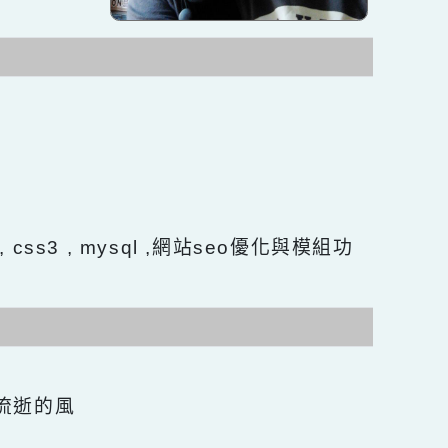
長
 Html5 , css3 , mysql ,網站seo優化與模組功
言