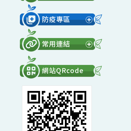
展
開
會計專區
選
展
單
開
防疫專區
選
展
單
開
常用連結
選
展
單
開
網站QRcode
選
單