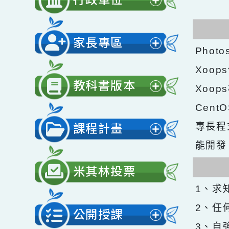
開
行政單位
選
展
單
開
家長專區
選
Ph
展
單
Xo
開
教科書版本
Xo
選
展
Ce
單
開
課程計畫
專長程
選
展
能開
單
開
米其林投票
選
1、
單