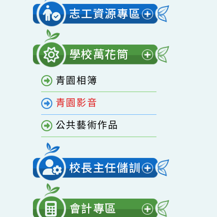
開
家庭教育專區
選
單
志工資源專區
展
開
學校萬花筒
選
展
單
青園相簿
開
選
青園影音
單
公共藝術作品
校長主任儲訓