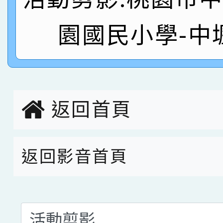
名 指導老師王老師、陳
園市英語競賽國小朗讀
賀！本校參加桃園市中
園國民小學-中
指導老師林老師
賽 劉文瑛教師榮獲教
賀！本校參與2026世
臺灣台語-第二名
市賽榮獲科學小創客佳
創客第三名。
返回首頁
返回影音首頁