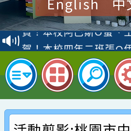
English
中
賀！本校參加桃園市中
賽 洪綺君教師榮獲社會
賀！本校阿巴斯O蜜、
名
倩參加桃園市科展 國小
賀！本校四年二班張O
名 指導老師王老師、陳
園市英語競賽國小朗讀
賀！本校參加桃園市中
指導老師林老師
賽 劉文瑛教師榮獲教
賀！本校參與2026世
臺灣台語-第二名
市賽榮獲科學小創客佳
賀！本校參加桃園市中
創客第三名。
賽 洪綺君教師榮獲社會
賀！本校阿巴斯O蜜、
名
倩參加桃園市科展 國小
賀！本校四年二班張O
活動剪影:桃園市