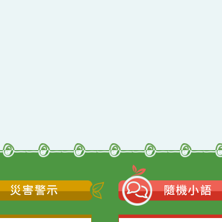
qyes_2024
oogle、Firefox、Vivaldi、Opera
支援
11
網站語系：zh-TW
Neil網站設計工坊
者：
徐嘉裕 Neil hsu