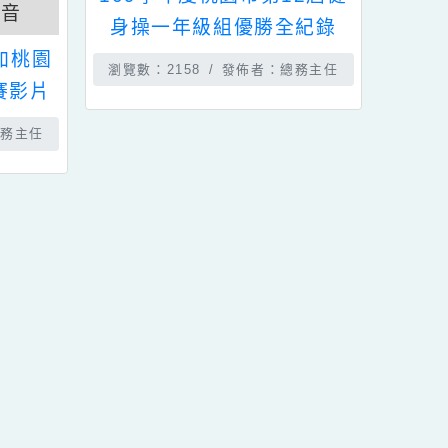
發佈時間：2021-04-20
影音分類：
青園影音
1-04-21
109學年度桃園市第12屆健
青園影音
身操一年級組優勝全紀錄
班參加桃園
瀏覽數：2158
發佈者：總務主任
康操競賽影片
佈者：教務主任