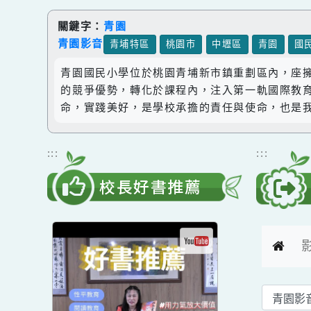
跳到主要內容
網站導覽
關鍵字：
青園
青園影音
青埔特區
桃園市
中壢區
青園
青園國民小學位於桃園青埔新市鎮重劃區內，
的競爭優勢，轉化於課程內，注入第一軌國際
命，實踐美好，是學校承擔的責任與使命，也
:::
:::
校長好書推薦