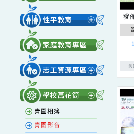
展
單
開
營養午餐
選
展
單
開
性平教育
選
展
單
開
家庭教育專區
選
單
志工資源專區
展
開
學校萬花筒
選
展