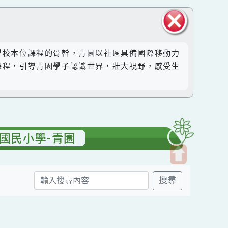
關閉區
然成為學校本位課程的骨幹，青園以社區具備國際移動力
塊
。透過課程，引導青園學子認識世界，壯大視野，感受生
青園國民小學-青園
開
搜尋
啟
上
方