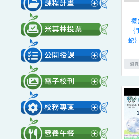
展
單
開
課程計畫
選
展
單
開
米其林投票
選
單
公開授課
展
開
電子校刊
選
展
單
開
校務專區
選