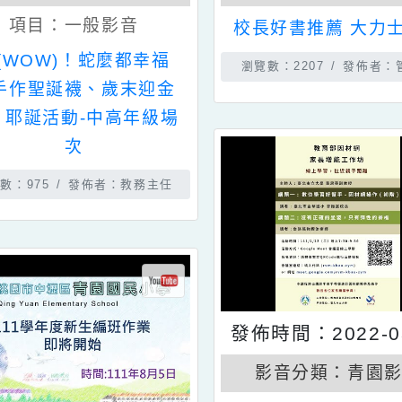
影音分類：
青園影音
影音分類：
項目：
一般影音
校長好書推薦 
襪(WOW)！蛇麼都幸福
瀏覽數：2207
發
｛手作聖誕襪、歲末迎金
蛇｝耶誕活動-中高年級場
次
瀏覽數：975
發佈者：教務主任
發佈時間：202