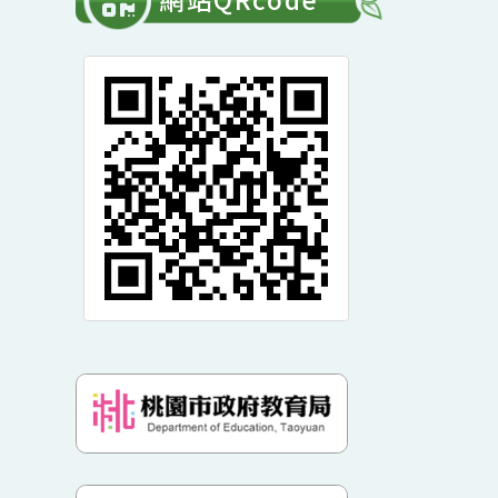
單
開
常用連結
選
展
單
開
網站QRcode
選
單