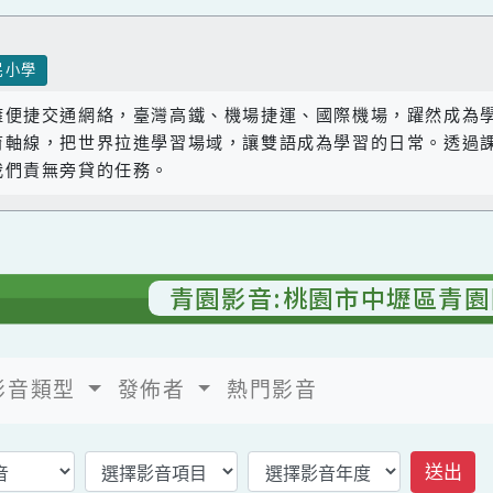
國民小學
座擁便捷交通網絡，臺灣高鐵、機場捷運、國際機場，躍
教育軸線，把世界拉進學習場域，讓雙語成為學習的日常
是我們責無旁貸的任務。
青園影音:桃園市中壢區
影音類型
發佈者
熱門影音
返回影音首頁