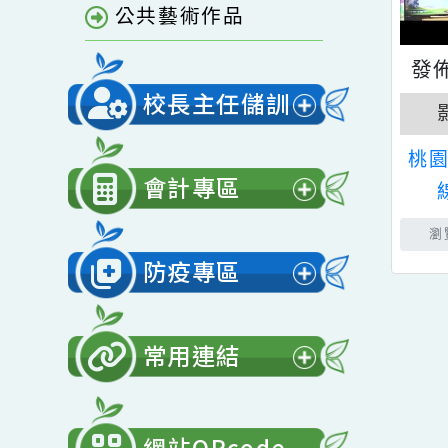
單
青園相簿
開
選
青園影音
單
公共藝術作品
校長主任儲訓
展
開
會計專區
選
展
單
開
防疫專區
選
展