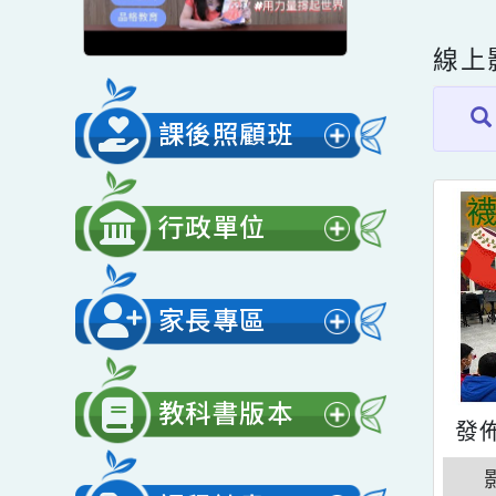
線
課後照顧班
展
開
行政單位
選
展
單
開
家長專區
選
展
單
開
教科書版本
選