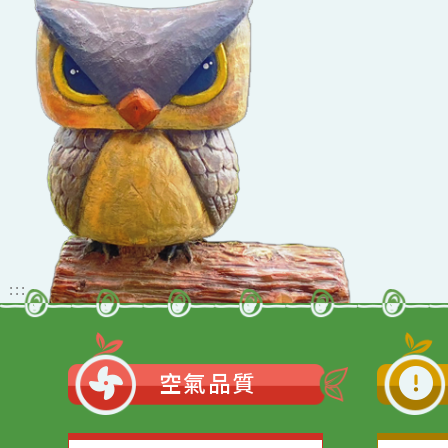
佈景版本：
neil_
適用瀏覽器：Edge、G
Xoops版本：
205
Xoops
網站設計
：
Xoops網站設計