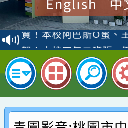
English
中
賀！本校參加桃園市中
賽 洪綺君教師榮獲社會
賀！本校阿巴斯O蜜、
名
倩參加桃園市科展 國小
賀！本校四年二班張O
名 指導老師王老師、陳
園市英語競賽國小朗讀
賀！本校參加桃園市中
指導老師林老師
賽 劉文瑛教師榮獲教
賀！本校參與2026世
臺灣台語-第二名
市賽榮獲科學小創客佳
賀！本校參加桃園市中
創客第三名。
賽 洪綺君教師榮獲社會
賀！本校阿巴斯O蜜、
青園影音:桃園市
名
倩參加桃園市科展 國小
賀！本校四年二班張O