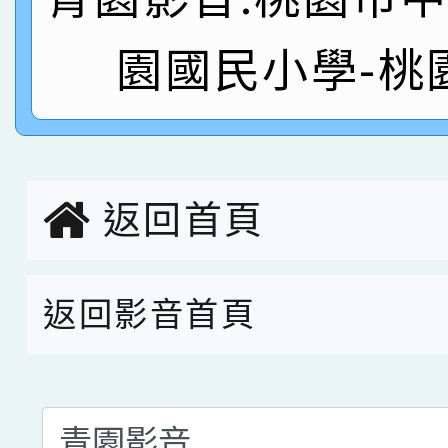
名 指導老師王老師、陳
園市英語競賽國小朗讀
賀！本校參加桃園市中
園國民小學-桃
指導老師林老師
賽 劉文瑛教師榮獲教
賀！本校參與2026世
臺灣台語-第二名
市賽榮獲科學小創客佳
返回首頁
創客第三名。
返回影音首頁