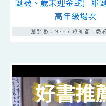
誕襪、歲末迎金蛇｝耶誕
高年級場次
瀏覽數：976
發佈者：教