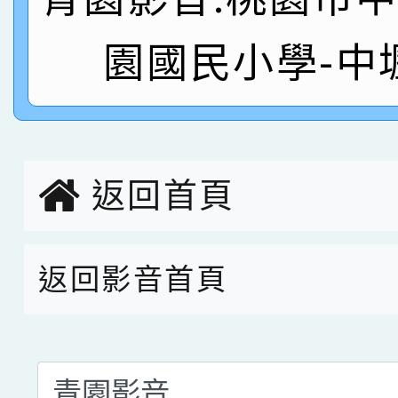
名 指導老師王老師、陳
園市英語競賽國小朗讀
賀！本校參加桃園市中
園國民小學-中
指導老師林老師
賽 劉文瑛教師榮獲教
賀！本校參與2026世
臺灣台語-第二名
市賽榮獲科學小創客佳
創客第三名。
返回首頁
返回影音首頁