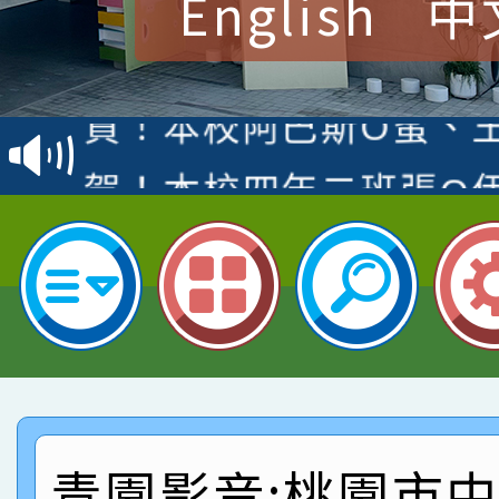
English
中
賀！本校參加桃園市中
賽 洪綺君教師榮獲社會
賀！本校阿巴斯O蜜、
名
倩參加桃園市科展 國小
賀！本校四年二班張O
名 指導老師王老師、陳
園市英語競賽國小朗讀
賀！本校參加桃園市中
指導老師林老師
賽 劉文瑛教師榮獲教
賀！本校參與2026世
臺灣台語-第二名
市賽榮獲科學小創客佳
賀！本校參加桃園市中
創客第三名。
賽 洪綺君教師榮獲社會
賀！本校阿巴斯O蜜、
青園影音:桃園市
名
倩參加桃園市科展 國小
賀！本校四年二班張O