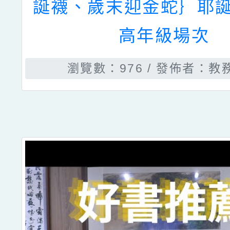
誕襪、歲末迎金蛇｝耶誕
高年級場次
瀏覽數：976
發佈者：教