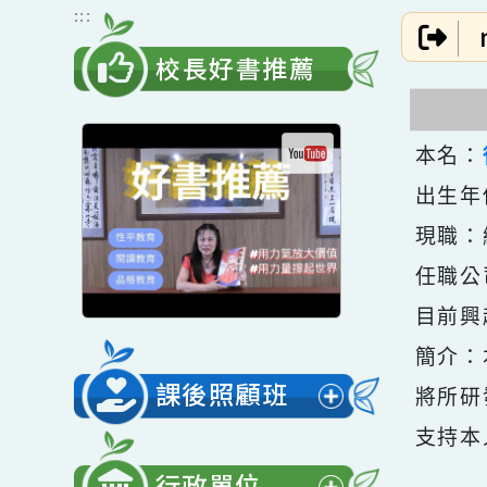
跳到主要內容
網站導覽
:::
校長好書推薦
本名
出生
現職
任職
目前
簡介
課後照顧班
將所
展
支持