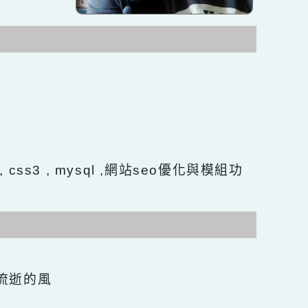
長
 Html5 , css3 , mysql ,網站seo優化與模組功
言