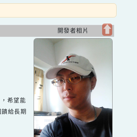
開發者相片
開
啟
上
方
區
塊
十餘年，希望能
s佈景回饋給長期
環境。