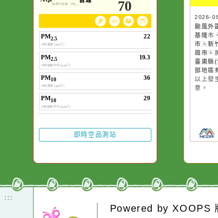
空氣品質
作者：網路小語
一杯清水因滴入一
水而變污濁，一杯
20
颱
卻不會因一滴清水
基
在而變清澈。
市
雄
臺
部
以
意