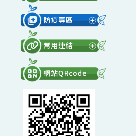
展
開
會計專區
選
展
單
開
防疫專區
選
展
單
開
常用連結
選
展
單
開
網站QRcode
選
單