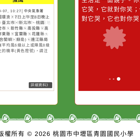
災害警示
隨機
桃園市
作者：網路小語
作者：網路
強風
滴污
在實現理想的路途中，
生活是一面鏡
污水
必須排除一切干擾，特
它笑，它就對
26-08-07, 10:27│中央氣象署
風外圍環流，7日上午至8日晚上
的存
別是要看清那些美麗的
對它哭，它也
隆市、臺北市、新北市、桃園
誘惑。
、新竹市、新竹縣、南投縣、高
市、屏東縣、宜蘭縣、花蓮縣、
東縣(含蘭嶼、綠島)、連江縣局
地區有平均風6級以上或陣風8級
上發生的機率(黃色燈號)，請注
。