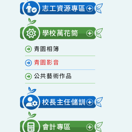
開
家庭教育專區
選
單
志工資源專區
展
開
學校萬花筒
選
展
單
青園相簿
開
選
青園影音
單
公共藝術作品
校長主任儲訓