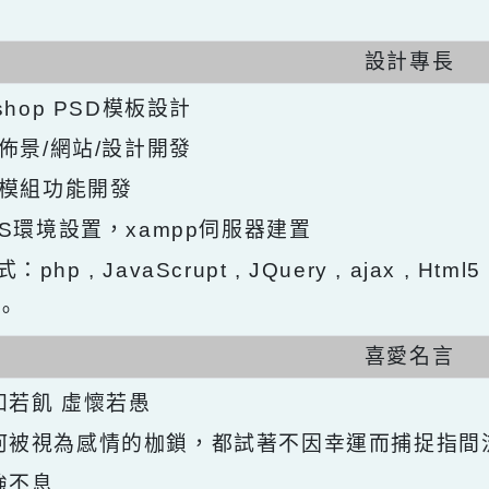
設計專
otoshop PSD模板設計
ops佈景/網站/設計開發
ops模組功能開發
ntOS環境設置，xampp伺服器建置
式：php , JavaScrupt , JQuery , ajax ,
發。
喜愛名
求知若飢 虛懷若愚