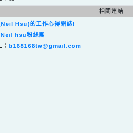
任何被視為感情的枷鎖，都試著不因幸運而捕
自強不息
相關連
裕(Neil Hsu)的工作心得網誌!
裕 Neil hsu粉絲團
AIL：
b168168tw@gmail.com