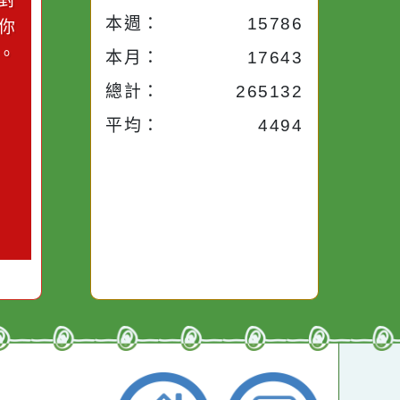
小語
流量統計
今天：
98
小語
昨天：
1715
子。你對
本週：
15786
你笑；你
對你哭。
本月：
17643
總計：
265132
平均：
4494