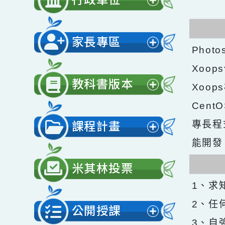
開
行政單位
選
展
單
開
家長專區
選
Ph
展
單
Xo
開
教科書版本
Xo
選
展
Ce
單
開
課程計畫
專長程
選
展
能開
單
開
米其林投票
選
1、
單