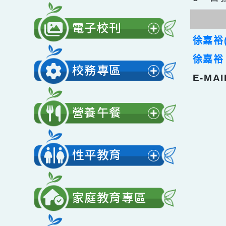
2、
公開授課
3、
展
開
電子校刊
選
展
徐嘉
單
開
徐嘉
校務專區
選
E-M
展
單
開
營養午餐
選
展
單
開
性平教育
選
展
單