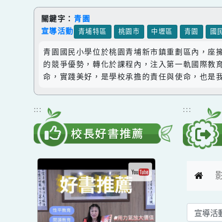
跳到主要內容
網站導覽
關鍵字：
青園
宣導活動
青埔特區
桃園市
中壢區
青園
青園國民小學位於桃園青埔新市鎮重劃區內，
的競爭優勢，轉化於課程內，注入第一軌國際
命，實踐美好，是學校承擔的責任與使命，也
:::
:::
校長好書推薦