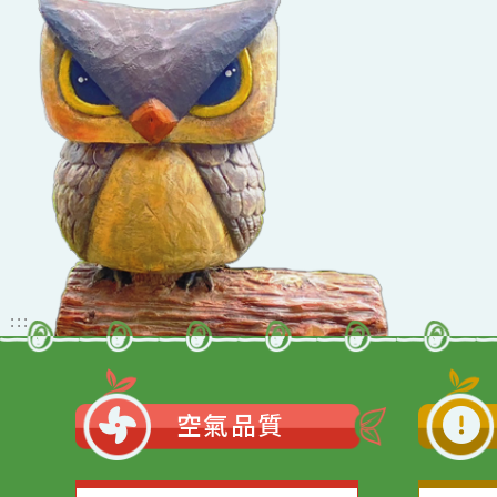
佈景版本：
neil_
適用瀏覽器：Edge、G
Xoops版本：
205
Xoops
網站設計
：
Xoops網站設計