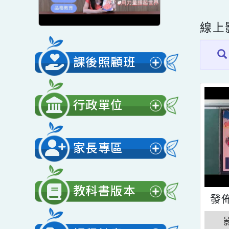
線
課後照顧班
展
開
行政單位
選
展
單
開
家長專區
選
展
單
開
教科書版本
選