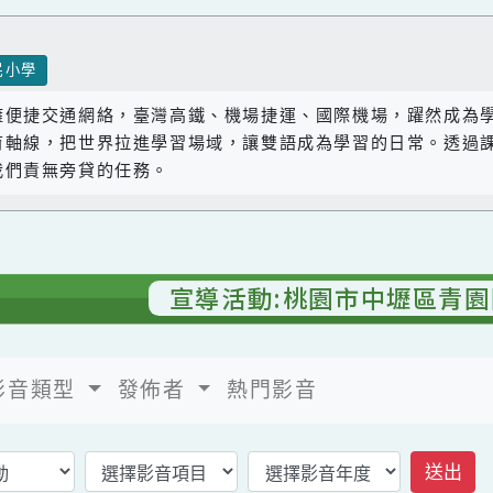
國民小學
座擁便捷交通網絡，臺灣高鐵、機場捷運、國際機場，躍
教育軸線，把世界拉進學習場域，讓雙語成為學習的日常
是我們責無旁貸的任務。
宣導活動:桃園市中壢區
影音類型
發佈者
熱門影音
返回影音首頁