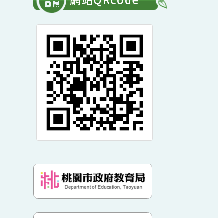
單
開
常用連結
選
展
單
開
網站QRcode
選
單