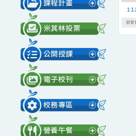
展
單
開
課程計畫
選
展
單
開
米其林投票
選
單
公開授課
展
開
電子校刊
選
展
單
開
校務專區
選