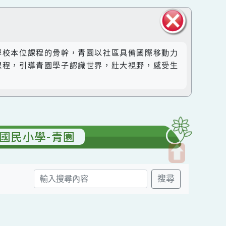
關閉區
然成為學校本位課程的骨幹，青園以社區具備國際移動力
塊
。透過課程，引導青園學子認識世界，壯大視野，感受生
青園國民小學-青園
開
搜尋
啟
上
方