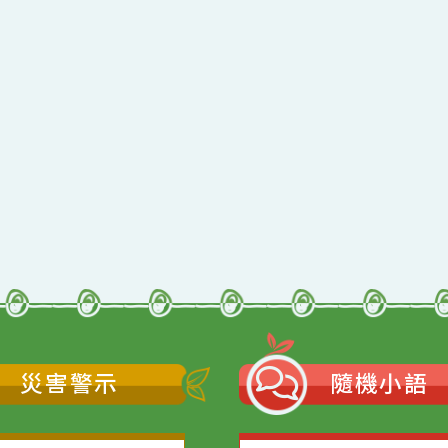
qyes_2024
oogle、Firefox、Vivaldi、Opera
支援
11
網站語系：zh-TW
Neil網站設計工坊
者：
徐嘉裕 Neil hsu