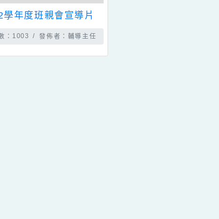
影音分類：
宣導活動
112學年度班親會宣導片
瀏覽數：1003
發佈者：輔導主任