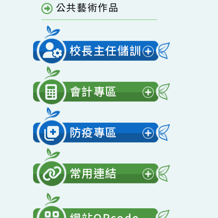
單
青園相簿
開
選
青園影音
單
公共藝術作品
校長主任儲訓
展
開
會計專區
選
展
單
開
防疫專區
選
展