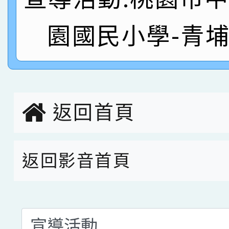
名
倩參加桃園市科展 國小
賀！本校四年二班張O
園國民小學-青
名 指導老師王老師、陳
園市英語競賽國小朗讀
賀！本校參加桃園市中
指導老師林老師
賽 劉文瑛教師榮獲教
賀！本校參與2026世
臺灣台語-第二名
市賽榮獲科學小創客佳
返回首頁
創客第三名。
返回影音首頁