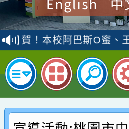
English
中
賀！本校參加桃園市中
賽 洪綺君教師榮獲社會
賀！本校阿巴斯O蜜、
名
倩參加桃園市科展 國小
賀！本校四年二班張O
名 指導老師王老師、陳
園市英語競賽國小朗讀
賀！本校參加桃園市中
指導老師林老師
賽 劉文瑛教師榮獲教
賀！本校參與2026世
臺灣台語-第二名
市賽榮獲科學小創客佳
賀！本校參加桃園市中
創客第三名。
賽 洪綺君教師榮獲社會
賀！本校阿巴斯O蜜、
宣導活動:桃園市