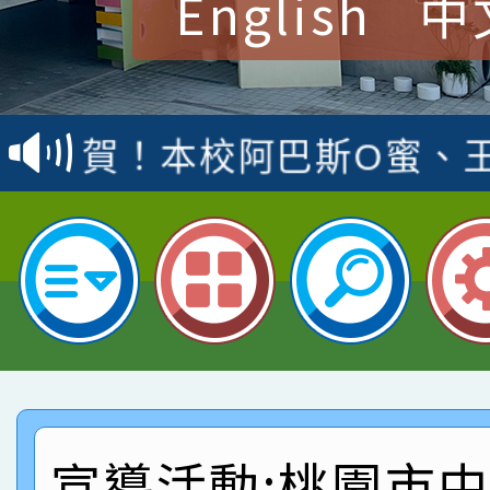
English
中
賀！本校參加桃園市中
賽 洪綺君教師榮獲社會
賀！本校阿巴斯O蜜、
名
倩參加桃園市科展 國小
賀！本校四年二班張O
名 指導老師王老師、陳
園市英語競賽國小朗讀
賀！本校參加桃園市中
指導老師林老師
賽 劉文瑛教師榮獲教
賀！本校參與2026世
臺灣台語-第二名
市賽榮獲科學小創客佳
賀！本校參加桃園市中
創客第三名。
賽 洪綺君教師榮獲社會
賀！本校阿巴斯O蜜、
宣導活動:桃園市