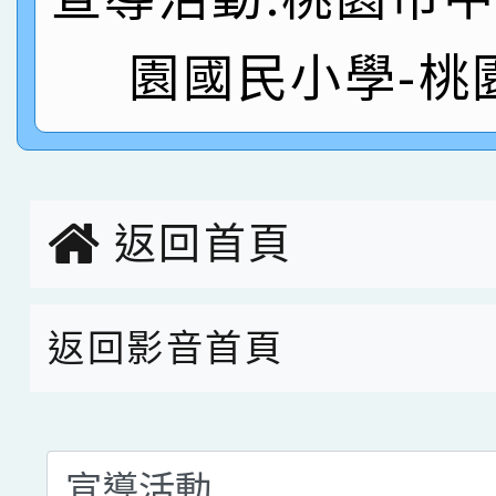
名
倩參加桃園市科展 國小
賀！本校四年二班張O
園國民小學-桃
名 指導老師王老師、陳
園市英語競賽國小朗讀
賀！本校參加桃園市中
指導老師林老師
賽 劉文瑛教師榮獲教
賀！本校參與2026世
臺灣台語-第二名
市賽榮獲科學小創客佳
返回首頁
創客第三名。
返回影音首頁